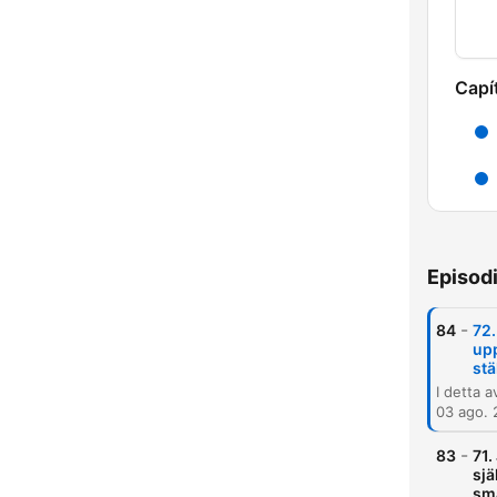
Capí
Episod
-
84
72.
upp
stä
03 ago.
-
83
71.
sjä
små