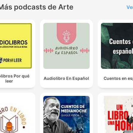
Más podcasts de Arte
Det handlar egentligen om två stycken spår. Antingen
Ve
höja pensionerna via politiska beslut här och nu, eller
stärka ekonomin tillbaka för pensionärer genom
skattesänkningar och stimulanser för de som vill job
längre.
00:20:07 · Sandra Liljenberg sammanfattar de huvudsakliga
politiska skiljelinjerna gällande äldres ekonomi.
Det är som du säger, i grund och botten så är ju en
Bonum-lägenhet en helt vanlig bostadsrätt som just ä
libros Por qué
Audiolibro En Español
Cuentos en es
leer
förberedd för när livet förändras.
00:37:01 · Stefan Nilsson förklarar kärnan i Riksbyggens konc
för seniorboenden.
Man får vara tacksam och säga tack gode Gud för at
få uppleva den här dagen också.
00:56:45 · Arne uttrycker sin inställning till livet och döden