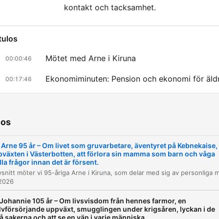
kontakt och tacksamhet.
tulos
Mötet med Arne i Kiruna
00:00:46
Ekonomiminuten: Pension och ekonomi för äld
00:17:46
Politiska perspektiv på pensionerna
00:19:18
Minnen från Klämmesnäs och bageriet
00:21:10
ios
Expeditionen till Kebnekaise 1955
00:24:57
 Arne 95 år – Om livet som gruvarbetare, äventyret på Kebnekaise,
växten i Västerbotten, att förlora sin mamma som barn och våga
Mötet med Kerstin och livet i Kiruna
00:28:36
lla frågor innan det är försent.
Riksbyggens Bonum-koncept för seniorer
 2026
00:35:47
 Johannie 105 år – Om livsvisdom från hennes farmor, en
Att vårda en närstående
00:39:22
lvförsörjande uppväxt, smugglingen under krigsåren, lyckan i de
 sakerna och att se en vän i varje människa.