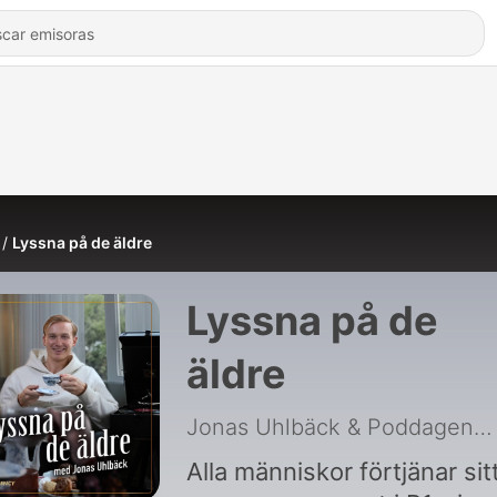
Lyssna på de äldre
Lyssna på de
äldre
Jonas Uhlbäck & Poddagency
Alla människor förtjänar sit