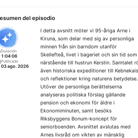
på alla sätt och vis! Här får de
äldre ett utrymme i
esumen del episodio
podcastens värld som do
I detta avsnitt möter vi 95-åriga Arne i
inte alls har idag, samtidigt
Kiruna, som delar med sig av personliga
som de integreras med bå
minnen från sin barndom utanför
sin egen och de yngre
Duración
Skellefteå, livet i bageriet och sin tid som
1:04:06
generationerna! Kontakt:
Publicado
närstående till hustrun Kerstin. Samtalet r
03 ago. 2026
hello@jonasuhlback.com
även historiska expeditioner till Kebnekai
Lyssna på de äldre är en
och reflektioner kring naturens betydelse.
produktion av Poddagency
Utöver de personliga berättelserna
analyseras politiska förslag gällande
pension och ekonomi för äldre i
Ekonomiminuten, samt besöks
Riksbyggens Bonum-koncept för
seniorboenden. Avsnittet avslutas med
Arnes livsråd om vikten av mänsklig