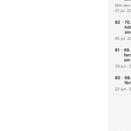
27 jul. 2
-
82
70.
höl
sin
05 jul. 
-
81
69.
far
sin
29 jun. 
H
-
80
68.
för
Dest
22 jun. 