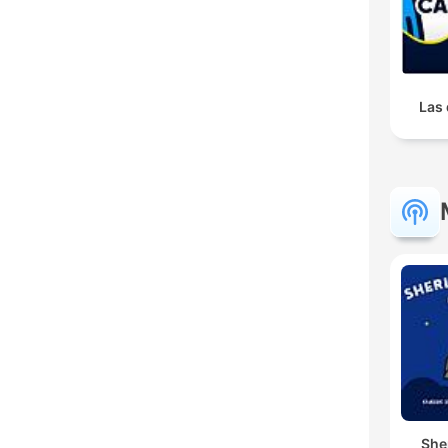
Las 
She