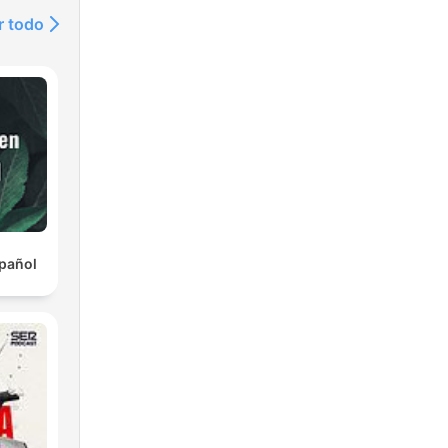
r todo
ba
r
pañol
ept
t