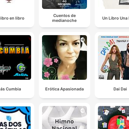
genom att betona vikten av tacksamhet.
Cuentos de
libro en libro
Un Libro Una
Nej men vad jag tycker idag saknas och det är att
medianoche
kontakterna mellan människor har blivit sämre.
01:00:38 · Arne ger sitt livsråd om att vi behöver sträcka ut e
hand och prata mer med varandra.
ás Cumbia
Erótica Apasionada
Dai Dai