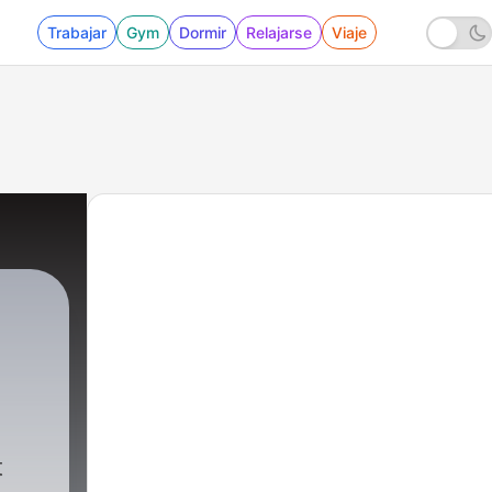
Trabajar
Gym
Dormir
Relajarse
Viaje
|
84 - 72. Arne 95 år – Om livet som gruvarb
t