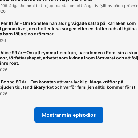
Livet och arbetet i gruvan
00:45:22
026
Naturen och tacksamhet
00:52:42
 Per 81 år – Om konsten han aldrig vågade satsa på, kärleken som
Reflektioner över förlorade minnen
00:57:56
l genom livet, den bottenlösa sorgen efter en dotter och att hjälpa
a barn följa sina drömmar.
Ett livsråd om mänsklig kontakt
2026
01:00:25
 Alice 99 år – Om att rymma hemifrån, barndomen i Rom, sin älska
Vikten av mänsklig kontakt
01:01:32
mor, författarskapet, arbetet som kvinna inom försvaret och att föl
 inre röst.
Avslutning och tack
01:02:41
2026
az clic en un capítulo para ir directamente a ese momento
 Bobbo 80 år – Om konsten att vara lycklig, fånga kräftor på
bjuden tid, tandläkaryrket och varför familjen alltid kommer först.
acados
2026
Så din mamma går bort? Hon gick bort och jag var n
år.
Mostrar más episodios
00:07:37 · Arne beskriver den tragiska händelsen när hans mo
avled när han var mycket ung.