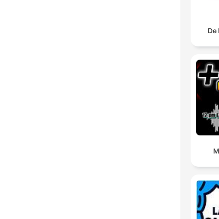
De 
M