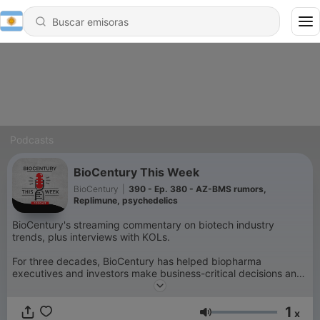
Podcasts
BioCentury This Week
BioCentury
|
390 - Ep. 380 - AZ-BMS rumors,
Replimune, psychedelics
BioCentury's streaming commentary on biotech industry
trends, plus interviews with KOLs.
For three decades, BioCentury has helped biopharma
executives and investors make business-critical decisions and
build larger networks with peers across the innovation
ecosystem.
1
x
Volumen