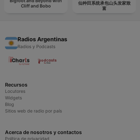
Bigfoot and Beyond with
仙种田系统承包山头发家致
Cliff and Bobo
富
Radios Argentinas
Radios y Podcasts
Recursos
Locutores
Widgets
Blog
Sitios web de radio por país
Acerca de nosotros y contactos
Política de privacidad