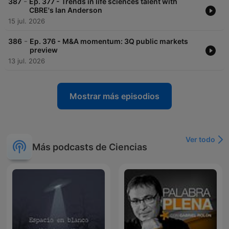
-
387
Ep. 377 - Trends in life sciences talent with
CBRE's Ian Anderson
15 jul. 2026
-
386
Ep. 376 - M&A momentum: 3Q public markets
preview
13 jul. 2026
Mostrar más episodios
Ver todo
Más podcasts de Ciencias