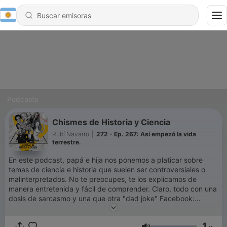
Podcasts
Chismes de Historia y Ciencia
Rubí Navarro
|
272 - Ep. 267: Así empezó la vida
terrestre.
En este podcast, papá e hija nos ponemos a platicar sobre
temas de ciencia e historia que suelen ser controversiales o
malinterpretados. No te preocupes, te los explicamos de
manera entretenida y fácil de comprender. Claro, todo con una
dosis de sarcasmo y una que otra "dad joke" Facebook:
https://www.facebook.com/chismesdehistoriayciencia/
Instagram:
1