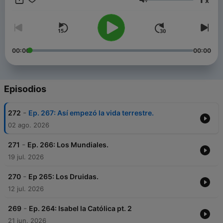
x
https://www.instagram.com/chismesdehistoriayciencia/
Volumen
00:00
00:00
Episodios
-
272
Ep. 267: Así empezó la vida terrestre.
02 ago. 2026
-
271
Ep. 266: Los Mundiales.
19 jul. 2026
-
270
Ep 265: Los Druidas.
12 jul. 2026
-
269
Ep. 264: Isabel la Católica pt. 2
21 jun. 2026