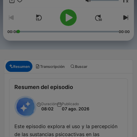
1
x
eran las heteras de la Antigua Grecia? ¿Qué significaba ser un
Volumen
esclavo en la Edad Media? Estas y otras muchas preguntas (y
sus respuestas) en nuestro podcast histórico.
00:00
00:00
Resumen
Transcripción
Buscar
Resumen del episodio
Duración
Publicado
08:02
07 ago. 2026
Este episodio explora el uso y la percepción
de las sustancias psicoactivas en las