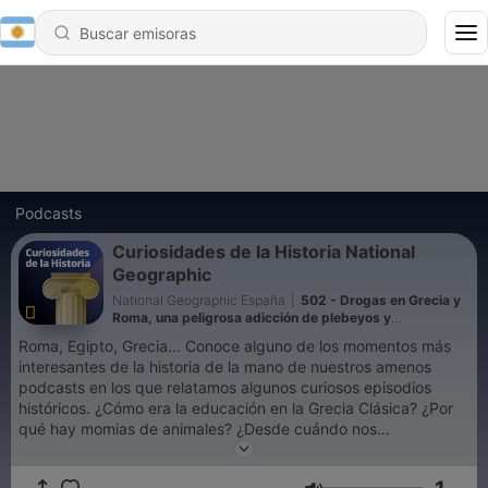
Podcasts
Curiosidades de la Historia National
Geographic
National Geographic España
|
502 - Drogas en Grecia y
Roma, una peligrosa adicción de plebeyos y
emperadores
Roma, Egipto, Grecia... Conoce alguno de los momentos más
interesantes de la historia de la mano de nuestros amenos
podcasts en los que relatamos algunos curiosos episodios
históricos. ¿Cómo era la educación en la Grecia Clásica? ¿Por
qué hay momias de animales? ¿Desde cuándo nos
vacunamos? ¿Fue Nerón realmente tan malo como lo pintan?
¿Quiénes fueron los primeros en llegar al polo Sur? ¿Quiénes