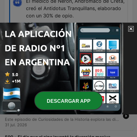
El médico de Nerón, Andrómaco de Creta,
creó el Antidotus Tranquillans, elaborado
con un 30% de opio.
00:06:55 · Ilustra la alta concentración de
sustancias narcóticas en los medicamentos de la
corte imperial.
Episodios
-
502
Drogas en Grecia y Roma, una peligrosa adicción
de plebeyos y emperadores
Este episodio explora el uso y la percepción de las sustancias psicoactivas en las civilizaciones de Grecia y Roma. Se analiza cómo lo que hoy denominamos drogas formaba parte de una categoría más amplia de fármacos y medicamentos naturales, utilizados tanto con fines terapéuticos como recreativos o rituales. El relato detalla el uso de sustancias como la mandrágora, el estramonio, la belladona, el cannabis y el opio. Se examinan las descripciones de autores clásicos como Plinio el Viejo y Dioscórides, así como las aplicaciones medicinales para tratar desde dolores físicos hasta afecciones respiratorias, sin olvidar su presencia en mitos, banquetes de la élite romana y rituales religiosos.
07 ago. 2026
DESCARGAR APP
-
501
Las múltiples facetas de Miguel Ángel, el gran
genio renacentista
Este episodio de Curiosidades de la Historia explora las diversas facetas de la personalidad de Miguel Ángel Buonarroti, más allá del mito del artista solitario e iracundo. A través de correspondencia propia y testimonios históricos, se analiza su ambición por elevar el prestigio de su linaje familiar, su formación privilegiada en la corte de los Médicis y sus complejas relaciones afectivas, tanto con mujeres como con hombres de su entorno. El relato profundiza en su papel como patriarca de la familia Buonarroti, su relación conflictiva con sus parientes y su carácter temperamental frente a figuras de poder como el Papa Julio II. El episodio ofrece una visión humanizada del genio renacentista, detallando sus tensiones económicas, sus vínculos intelectuales y su legado familiar.
31 jul. 2026
-
500
El día que el cine inventó la diversión masiva