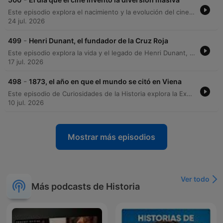
Este episodio explora el nacimiento y la evolución del cine como espectáculo de masas durante la Belle Époque. Se detalla el desarrollo del cinematógrafo por los hermanos Lumière en 1895, su expansión global a través de equipos de operadores y la transición desde proyecciones en locales provisionales hasta la creación de las salas Nickelodeon en Estados Unidos y los palacios de cine con arquitectura vanguardista. El relato también analiza la recepción social del nuevo medio, contrastando el asombro ante la captura de la realidad con las críticas de sectores aristocráticos, intelectuales y religiosos. Desde las primeras funciones comerciales en París hasta su llegada a España y México, se examina cómo el cine pasó de ser un entretenimiento curioso a convertirse en una herramienta artística y cultural fundamental.
24 jul. 2026
-
499
Henri Dunant, el fundador de la Cruz Roja
Este episodio explora la vida y el legado de Henri Dunant, el empresario suizo cuya experiencia durante la batalla de Solferino en 1859 transformó la asistencia humanitaria. Tras presenciar el desastre sanitario y la falta de organización tras el conflicto entre Francia y Austria, Dunant dedicó su vida a promover la creación de organizaciones de socorro permanentes y tratados internacionales para proteger a los heridos de guerra. El relato detalla el proceso de fundación del Comité Internacional de la Cruz Roja, desde la publicación de su obra Un recuerdo de Solferino hasta la adopción del emblema de la cruz roja y la firma del primer Convenio de Ginebra. La narrativa también aborda el contraste entre el éxito global de su causa humanitaria y la caída personal de Dunant, quien terminó sus días en la precariación antes de ser reconocido con el Premio Nobel de la Paz.
17 jul. 2026
-
498
1873, el año en que el mundo se citó en Viena
Este episodio de Curiosidades de la Historia explora la Exposición Universal de Viena de 1873, un evento que buscaba proyectar el poder del Imperio Austrohúngaro y la modernización de la capital del Danubio. A pesar de enfrentar crisis económicas, epidemias de cólera y una infraestructura incompleta, la muestra logró situar a Viena en el mapa global y transformó la ciudad mediante avances en transporte y suministros de agua. La narrativa detalla la presencia de monarcas internacionales, la exhibición de avances tecnológicos industriales y la inclusión inédita de trabajos femeninos y culturas no europeas, como la japonesa y la oriental. Aunque la exposición resultó en un déficit financiero significativo para el imperio, su legado perdura como un hito de la diversidad cultural y la transformación urbana de finales del siglo XIX.
10 jul. 2026
Mostrar más episodios
Ver todo
Más podcasts de Historia