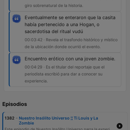
giro sobrenatural de la historia.
Eventualmente se enteraron que la casita
había pertenecido a una Hogan, o
sacerdotisa del ritual vudú
00:03:42 · Revela el trasfondo histórico y místico
de la ubicación donde ocurrió el evento.
Encuentro erótico con una joven zombie.
00:04:29 · Es el titular del reportaje que el
periodista escribió para dar a conocer su
experiencia.
Episodios
-
1382
⁨Nuestro Insólito Universo ¦¦ Ti Louis y La
Zombie
Este episodio de Nuestro Insólito Universo narra la experiencia sobrenatural del periodista haitiano T. Louis durante una noche de festividad nacional. Tras recoger a una joven llamada Zaira en una carretera oscura, el periodista se ve involucrado en un encuentro que lo lleva a despertar en medio de un antiguo cementerio, descubriendo posteriormente una trágica historia vinculada al vudú y a una antigua sacerdotisa.