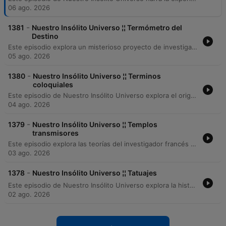
06 ago. 2026
-
1381
⁨Nuestro Insólito Universo ¦¦ Termómetro del
Destino
Este episodio explora un misterioso proyecto de investigación llevado a cabo por Sony Corporation a finales de la década de los 90. El relato detalla el desarrollo de un complejo dispositivo computarizado diseñado para leer pulsos, biorritmos y ondas electromagnéticas cerebrales con el fin de revelar rasgos de personalidad, preferencias sexuales e incluso predecir eventos futuros como la fecha de la muerte. La narrativa profundiza en las ambiciones científicas del proyecto liderado por Yoichiro Seko, quien buscaba traducir fenómenos extrasensoriales y esencias astrales en grafismos tridimensionales. El programa plantea interrogantes sobre el silencio que rodeó este avance tecnológico tras su supuesta culminación en 1995 y las posibles razones detrás de su desaparición del ojo público.
05 ago. 2026
-
1380
⁨Nuestro Insólito Universo ¦¦ Terminos
coloquiales
Este episodio de Nuestro Insólito Universo explora el origen etimológico de diversas expresiones populares venezolanas. A través de un recorrido histórico, se analizan frases como «y yo soy el hijo de la panadera», vinculada a la época colonial, y términos como «colita», «macundales», «corotos» y «échale pichón". El programa detalla cómo eventos de la independencia, la exploración petrolera en el Zulia y la influencia de figuras históricas han moldeado el lenguaje cotidiano.
04 ago. 2026
-
1379
⁨Nuestro Insólito Universo ¦¦ Templos
transmisores
Este episodio explora las teorías del investigador francés Robert Charrou, quien propone que los templos, mezquitas y monumentos antiguos como las pirámides o Stonehenge funcionan como estaciones receptoras y emisoras de ondas cósmicas. A través de la perspectiva de autores como Guy Tarad y el análisis crítico de André Buñer, se analiza la idea de que las civilizaciones ancestrales construían estas estructuras para sintonizar con fuerzas inescrutables del universo. El programa plantea la posibilidad de una conexión entre la fe humana y la armonía cósmica mediante frecuencias de meditación y plegarias, cuestionando la naturaleza fenomenológica de estos sitios sagrados como radiofaros espirituales.
03 ago. 2026
-
1378
⁨Nuestro Insólito Universo ¦¦ Tatuajes
Este episodio de Nuestro Insólito Universo explora la historia y las motivaciones detrás del arte del tatuaje, comenzando con el impactante caso de un brasileño que intentó vender su cabeza tatuada por millones de dólares. El relato recorre desde las prácticas ancestrales en imperios egipcios, incas y mayas, hasta la presencia de tatuajes en figuras históricas como el rey Jorge V y escritores como Edgar Allan Poe. La narrativa reflexiona sobre la evolución social del tatuaje, pasando de ser un símbolo de rebeldía radical en los años 60 a una práctica que hoy enfrentan antiguos contestatarios mediante procesos de eliminación con láser. El programa analiza si el tatuaje es una necesidad simbólica o una manifestación de necedad, mientras describe la técnica técnica y el doloroso proceso de borrado de pigmentos.
02 ago. 2026