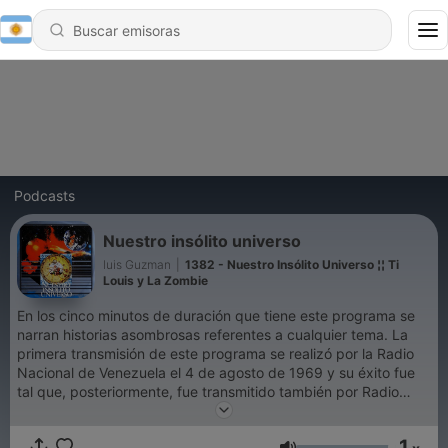
Podcasts
Nuestro insólito universo
luis Guzman
|
1382 - ⁨Nuestro Insólito Universo ¦¦ Ti
Louis y La Zombie
En los cinco minutos de duración que tiene este programa se
narran historias asombrosas referentes a cualquier tema. La
primera transmisión de este programa se realizó por la Radio
Nacional de Venezuela el 4 de agosto de 1969 y su éxito fue
tal que, posteriormente, fue transmitido también por Radio
Capital y, actualmente, se mantiene en la Radio Nacional (AM)
y en los circuitos Éxitos y Onda, de Unión Radio (FM), lo cual le
1