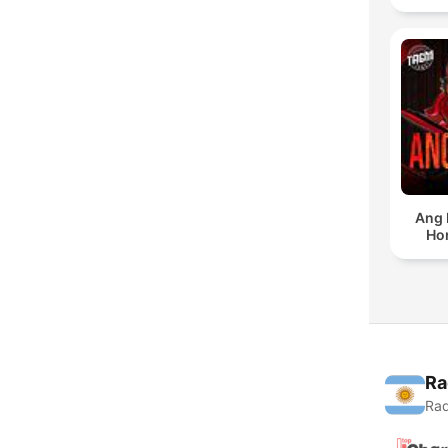
Ang 
Ho
Ra
Rad