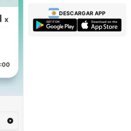
DESCARGAR APP
1
x
:00