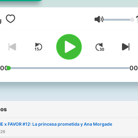
González-Campos y Juan
Gómez-Jurado.
Volumen
:00
00
ios
E x FAVOR #12: La princesa prometida y Ana Morgade
026