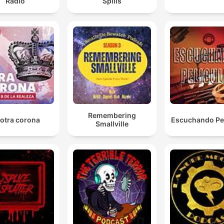
Radio
Spills
Remembering
 otra corona
Escuchando Pel
Smallville