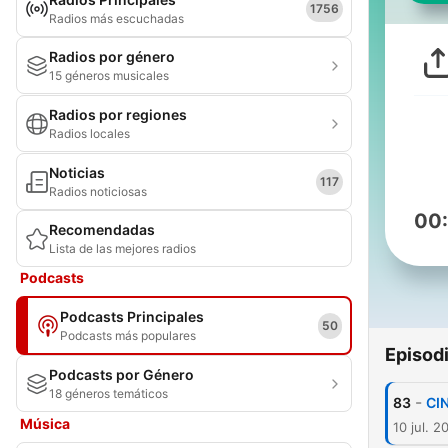
1756
Radios más escuchadas
Radios por género
15 géneros musicales
Radios por regiones
Radios locales
Noticias
117
Radios noticiosas
00
Recomendadas
Lista de las mejores radios
Podcasts
Podcasts Principales
50
Podcasts más populares
Episod
Podcasts por Género
18 géneros temáticos
-
83
CIN
Música
10 jul. 2