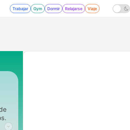
Trabajar
Gym
Dormir
Relajarse
Viaje
 de
os.