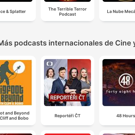
The Terrible Terror
ice & Splatter
La Nube Mec
Podcast
Más podcasts internacionales de Cine 
oot and Beyond
Reportéři ČT
48 Hour
 Cliff and Bobo