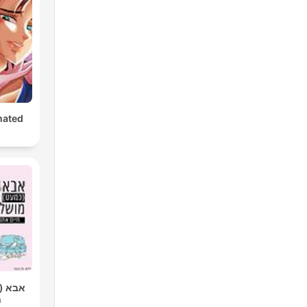
mated
אבא |
ח