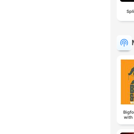
Spl
Bigf
with