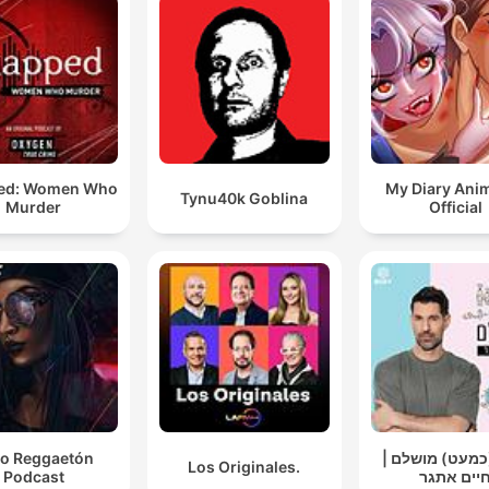
ed: Women Who
My Diary Ani
Tynu40k Goblina
Murder
Official
o Reggaetón
 (כמעט) מושלם
Los Originales.
Podcast
יים אתגר