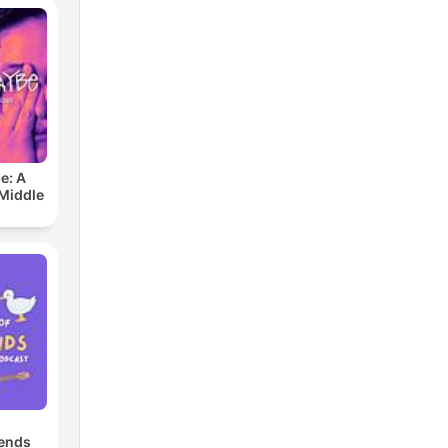
e: A
 Middle
iends