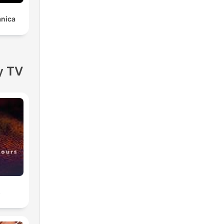
ánica
y TV
s