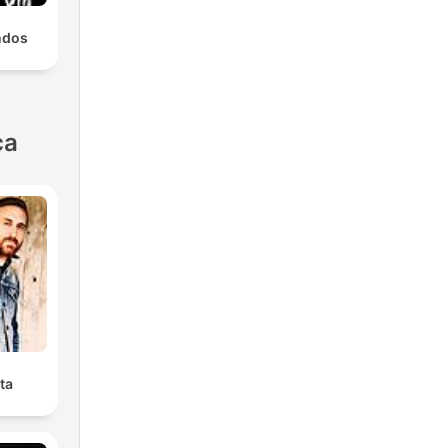
ndos
ca
ta