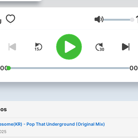
Volumen
:00
00
ios
some(KR) - Pop That Underground (Original Mix)
2025