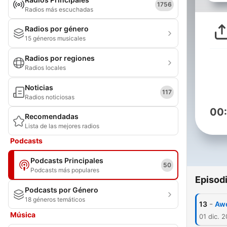
1756
Radios más escuchadas
Radios por género
15 géneros musicales
Radios por regiones
Radios locales
Noticias
117
Radios noticiosas
00
Recomendadas
Lista de las mejores radios
Podcasts
Podcasts Principales
50
Podcasts más populares
Episod
Podcasts por Género
18 géneros temáticos
-
13
Awe
Música
01 dic. 