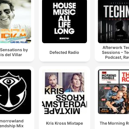
Afterwork T
 Sensations by
Defected Radio
Sessions – T
is del Villar
Podcast, Ra
Hypnotic Te
Mixes
morrowland
Kris Kross Mixtape
The Morning 
iendship Mix