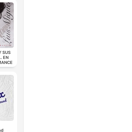
Y SUS
. EN
MANCE
nd