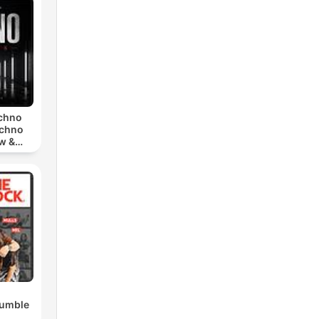
echno
echno
w &
chno
Rumble