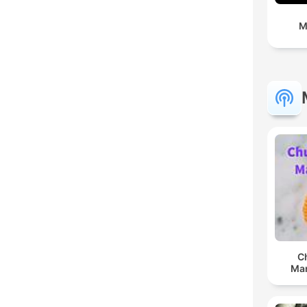
M
C
Man