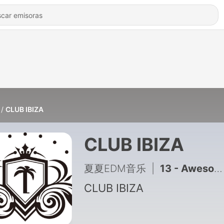
CLUB IBIZA
CLUB IBIZA
夏夏EDM音乐
|
13 - Awesome(KR) - Pop That Underground (Original Mix)
CLUB IBIZA