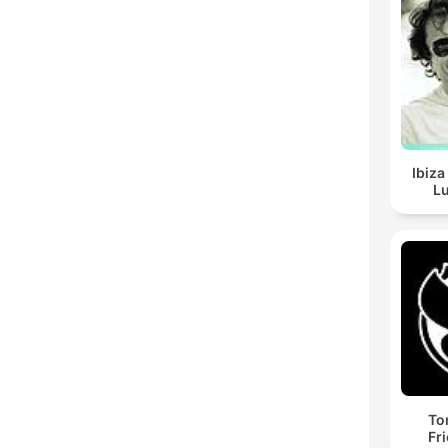
Ibiza
Lu
To
Fr