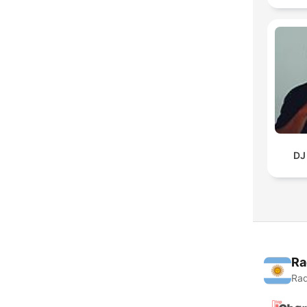
DJ
Ra
Rad