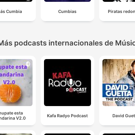
ás Cumbia
Cumbias
Piratas redo
Más podcasts internacionales de Músi
hupate esta
Kafa Radyo Podcast
David Guet
darina V2.0