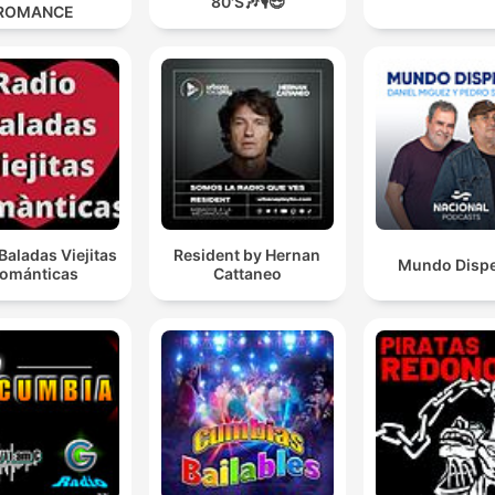
80'S🎶🎙️😎
ROMANCE
Baladas Viejitas
Resident by Hernan
Mundo Disp
ománticas
Cattaneo