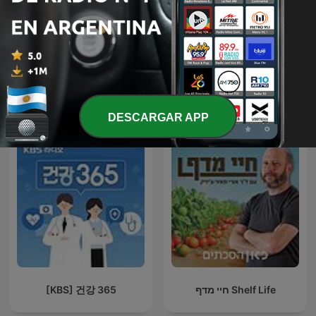
ASMR Sleep
Somos Z Podcast
Más podcasts internacionales de Salud y
forma física
DESCARGAR APP
[KBS] 건강 365
חיי מדף Shelf Life