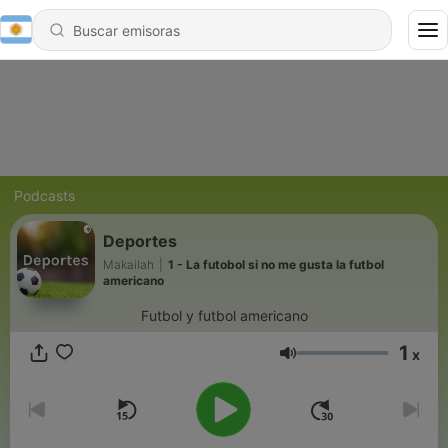
Podcasts
Deportes
Makailah
|
1 - La futobol si no me gusta la futbol
americano
Futbol y futbol americano
1
x
Volumen