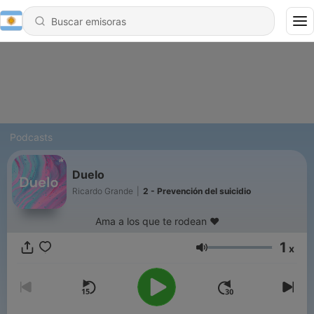
Podcasts
Duelo
Ricardo Grande
|
2 - Prevención del suicidio
Ama a los que te rodean ❤️
1
x
Volumen