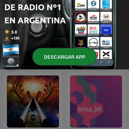
nature ambience (ASMR,
Sonidos para Dormir
남자 asmr, 남자친구 asmr)
DESCARGAR APP
Más podcasts internacionales de Salud y
forma física