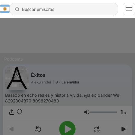
Podcasts
Éxitos
Alex_xander
|
8 - La envidia
Basado en echo reales y historia vivida. @alex_xander Ws
8292804870 8098270480
1
x
Volumen