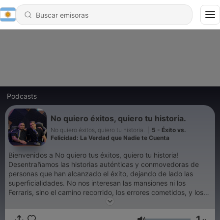
Podcasts
No quiero éxitos, quiero tu historia.
No quiero éxitos, quiero tu historia.
|
5 - Éxito vs.
Felicidad: La Verdad que Nadie te Cuenta
Bienvenidos a No quiero tus éxitos, quiero tu historia!
Desentrañamos las historias auténticas y conmovedoras de
personas que han alcanzado el éxito, dejando de lado las
superficialidades. No nos interesan las mansiones ni los
Ferraris, sino el camino recorrido, los errores cometidos, y los
sacrificios realizados. Queremos ver a nuestros héroes y
heroínas sangrar, porque solo así, nuestros oyentes pueden
1