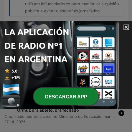
utilizam influenciadores para manipular a opinião
pública e evitar o escrutínio jornalístico.
Episodios
-
488
Watergate à portuguesa ou encenação 'à la'
Chega?
O episódio debate o alegado assalto ao gabinete de André Ventura no Parlamento, analisando se o incidente é um crime real ou uma encenação política e as implicações para a confiança nas instituições. A discussão aborda a degradação do discurso político em Portugal e a normalização de irregularidades. Os interlocutores criticam a ética de Luís Montenegro e as polémicas envolvendo a gestão de resíduos perigosos pela Polícia Judiciária. O debate estende-se ainda ao uso de influenciadores como estratégia de propaganda, à crise de mão de obra em setores económicos portugueses e às consequências da informalidade no poder.
31 jul. 2026
-
487
Um ministro da Administração Interna debaixo
de fogo, não fosse esta a época dos incêndios
O episódio aborda as graves irregularidades envolvendo o Ministro da Administração Interna, Luís Neves, focando na quebra de custódia de materiais perigosos e nos riscos da informalidade nas instituições de justiça. O debate estende-se à gestão do Ministro da Educação, Fernando Alexandre, criticando a sua atuação perante erros em exames nacionais e a crise no ensino superior. A discussão analisa como estas condutas comprometem a confiança no Estado e conclui com uma homenagem emocional ao falecimento do músico Luís Represas, refletindo sobre o seu impacto cultural e pessoal.
24 jul. 2026
DESCARGAR APP
-
486
Dois ministros sob pressão e um Estreito de
Ormuz ora aberto, ora fechado
O episódio aborda a crise no Ministério da Educação, marcada pelo atraso na publicação de notas e falhas na digitalização, levantando debates sobre o modelo de 'reformismo destrutivo' do governo. A discussão estende-se às repercussões políticas na Administração Interna, focando na perda de confiança institucional devido a erros de gestão e polémicas envolvendo processos de avaliação e integridade pública. Adicionalmente, o debate explora graves alegações de corrupção que envolvem o Ministro da Administração Interna e ligações entre empresas construtoras e a Polícia Judiciária. O programa encerra com uma análise geopolítica sobre a escalada de tensão no Estreito de Ormuz e o impacto da imprevisibilidade de Donald Trump nos conflitos globais.
17 jul. 2026