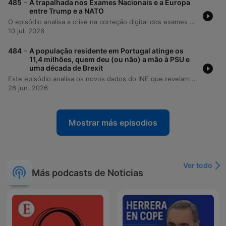
-
485
A trapalhada nos Exames Nacionais e a Europa
entre Trump e a NATO
O episódio analisa a crise na correção digital dos exames nacionais em Portugal e a gestão do Ministro da Educação, Fernando Alexandre, criticando a falta de confiança no sistema estatal e as consequências políticas para o governo. O debate estende-se à gestão de processos de transição no país e às implicações geopolíticas da dependência militar e tecnológica da Europa em relação aos Estados Unidos. Adicionalmente, discute-se a incerteza da defesa europeia perante a imprevisibilidade de Donald Trump, o impacto das eleições em França e as políticas de habitação em Portugal. O programa encerra com uma reflexão sobre o impacto cultural global de Cristiano Ronaldo, ilustrada por uma experiência pessoal de tensão num checkpoint no Iraque.
10 jul. 2026
-
484
A população residente em Portugal atinge os
11,4 milhões, quem deu (ou não) a mão à PSU e
uma década de Brexit
Este episódio analisa os novos dados do INE que revelam um aumento da população residente em Portugal para 11,4 milhões de pessoas, discutindo as implicações socioeconómicas deste crescimento, a pressão nos serviços públicos e os desafios da integração de imigrantes. O debate aborda o impacto da imigração na economia portuguesa, criticando um modelo económico extrativista que atrai mão de obra desqualificada e afasta os qualificados, mas defendendo a sua essencialidade para a sustentabilidade da segurança social. Adicionalmente, o programa explora o panorama político nacional, focando nas negociações do PSU e na postura do Governo de Luís Montenegro perante o PS e o Chega, analisando a instabilidade política e as consequências de estratégias de governação, além de refletir sobre o impacto do Brexit para o Reino Unido.
26 jun. 2026
Mostrar más episodios
Ver todo
Más podcasts de Noticias