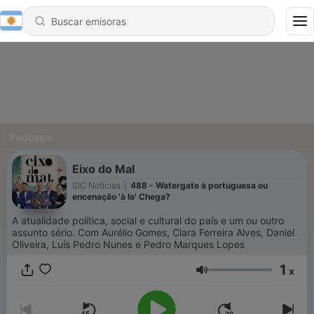
Podcasts
Eixo do Mal
SIC Notícias
|
488 - Watergate à portuguesa ou
encenação 'à la' Chega?
A atualidade política, social e cultural do país e um ou outro
assunto sério. Com Aurélio Gomes, Clara Ferreira Alves, Daniel
Oliveira, Luís Pedro Nunes e Pedro Marques Lopes
1
x
Volumen