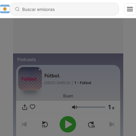
Podcasts
Fútbol.
DIEGO GARCIA
|
1 - Fútbol
Buen
1
x
Volumen