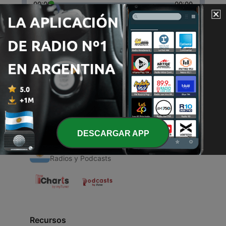
00:00
00:00
Episodios
-
1
Fútbol
27 abr. 2021
DESCARGAR APP
Radios Argentinas
Radios y Podcasts
Recursos