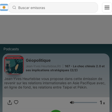
Podcasts
Géopolitique
Jean-Yves Heurtebise,Rti
|
167 - Le choc chinois 2.0 et
ses implications stratégiques (2/2)
Jean-Yves Heurtebise vous propose dans cette émission de
revenir sur les relations internationales en Asie Pacifique avec,
en ligne de fond, les relations entre Taipei et Pékin.
1
x
Volumen