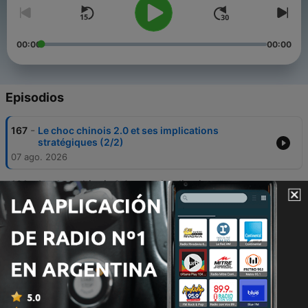
00:00
00:00
Episodios
-
167
Le choc chinois 2.0 et ses implications
stratégiques (2/2)
07 ago. 2026
-
166
Le choc chinois 2.0 et ses implications
stratégiques (1/2)
31 jul. 2026
-
165
La relation Chine - Mongolie aujourd’hui à
l’occasion de la visite de Wang Yi à Oulan-Bator
(2/2)
24 jul. 2026
-
164
La relation Chine-Mongolie aujourd’hui à