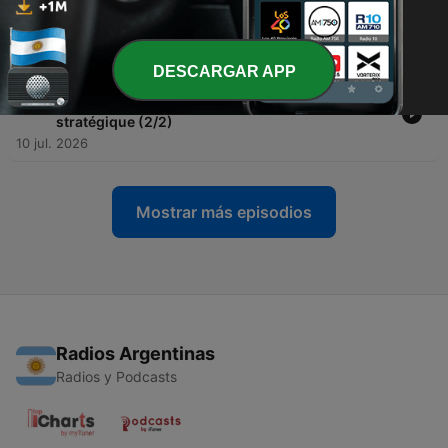
l’occasion de la visite de Wang Yi à Oulan-Bator
(1/2)
17 jul. 2026
DESCARGAR APP
-
163
Les relations entre la Corée du Nord et la Chine :
entre dépendance économique et avantage
stratégique (2/2)
10 jul. 2026
Mostrar más episodios
Radios Argentinas
Radios y Podcasts