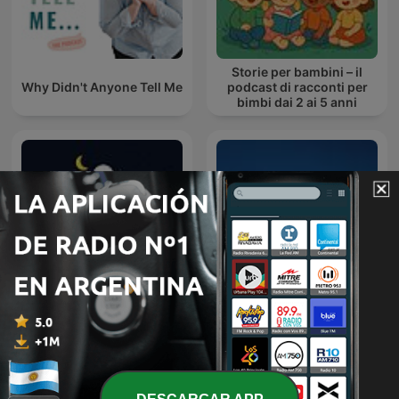
Storie per bambini – il
Why Didn't Anyone Tell Me
podcast di racconti per
bimbi dai 2 ai 5 anni
Talltale: Shorts – Stories
Lovely Street: Audio Quiet
for Kids
Time Stories for Kids