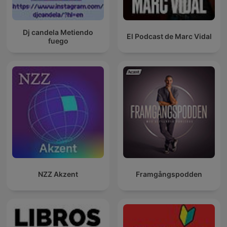
Dj candela Metiendo
El Podcast de Marc Vidal
fuego
NZZ Akzent
Framgångspodden