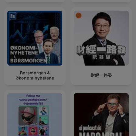
Børsmorgen &
財經一路發
Økonominyhetene