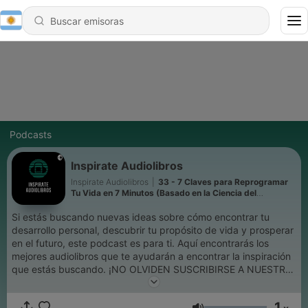
Podcasts
Inspirate Audiolibros
Inspirate Audiolibros
|
33 - 7 Claves para Reprogramar
Tu Vida en 7 Minutos (Basado en la Ciencia del
Subconsciente)
Si estás buscando nuevas ideas sobre cómo encontrar tu
desarrollo personal, descubrir tu propósito de vida y prosperar
en el futuro, este podcast es para ti. Aquí encontrarás los
mejores audiolibros que te ayudarán a encontrar la inspiración
que estás buscando. ¡NO OLVIDEN SUSCRIBIRSE A NUESTRO
CANAL!
1