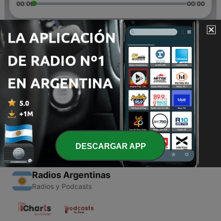
00:00
00:00
Episodios
-
2
Los Reyes Magos
25 jul. 2020
-
1
Inti Raymi
24 jul. 2020
DESCARGAR APP
Radios Argentinas
Radios y Podcasts