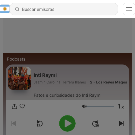
Podcasts
Inti Raymi
Jazmin Carolina Herrera Illanes
|
2 - Los Reyes Magos
Fatos e curiosidades do Inti Raymi
1
x
Volumen