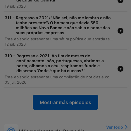
19 jul. 2026
-
311
Regresso a 2021: "Não sei, não me lembro e não
tenho presente": O homem que devia 550
milhões ao Novo Banco e não sabia o nome das
suas próprias empresas
Este episódio apresenta uma sátira política que aborda temas como a precariedade do serviço ferroviário, a gestão de fundações e sociedades offshore ligadas ao Novo Banco, e o elevado custo de um obelisco em Oeiras. O apresentador utiliza o humor para criticar a falta de transparência e a gestão de recursos públicos. A segunda parte do programa explora a crítica aos candidatos autárquicos do PSD, comparando-os a participantes de um reality show, e inclui uma entrevista com a secretária-geral da CGTP, Isabel Camarinha, sobre o papel dos sindicatos, o teletrabalho e as reivindicações laborais.
12 jul. 2026
-
310
Regresso a 2021: Ao fim de meses de
confinamento, nós, portugueses, abrimos a
porta, olhámos o céu, respiramos fundo e
dissemos ‘Onde é que há cuecas?’
Este episódio apresenta uma compilação de notícias e comentários satíricos sobre a atualidade portuguesa, abordando desde a reabertura de centros comerciais e críticas à gestão de fundos europeus até debates sobre a maçonaria e a política nacional. O programa transita do humor ácido para um momento de memória histórica, com uma entrevista emocionante a Álvaro Monteiro e Faustino Reis, sobreviventes da ditadura, que partilham as suas experiências de resistência e prisão durante o regime de Salazar.
05 jul. 2026
Mostrar más episodios
Ver todo