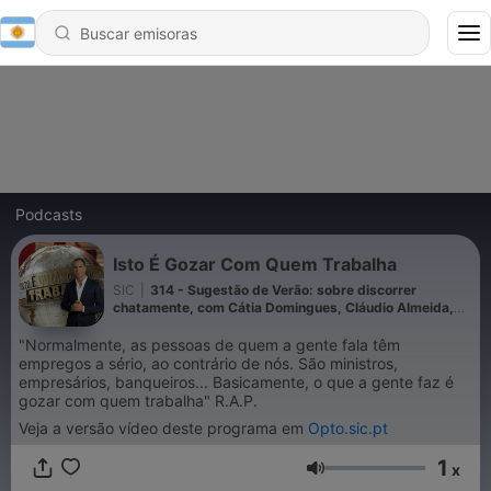
Podcasts
Isto É Gozar Com Quem Trabalha
SIC
|
314 - Sugestão de Verão: sobre discorrer
chatamente, com Cátia Domingues, Cláudio Almeida,
Guilherme Fonseca, Joana Marques, Manuel Cardoso,
Miguel Góis, José Diogo Quintela e Ricardo Araújo
"Normalmente, as pessoas de quem a gente fala têm
Pereira
empregos a sério, ao contrário de nós. São ministros,
empresários, banqueiros... Basicamente, o que a gente faz é
gozar com quem trabalha" R.A.P.
Veja a versão vídeo deste programa em
Opto.sic.pt
1
x
Volumen