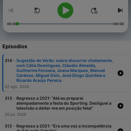
00:00
00:00
Episodios
-
314
Sugestão de Verão: sobre discorrer chatamente,
com Cátia Domingues, Cláudio Almeida,
Guilherme Fonseca, Joana Marques, Manuel
Cardoso, Miguel Góis, José Diogo Quintela e
Ricardo Araújo Pereira
02 ago. 2026
-
313
Regresso a 2021: “Até eu preparei
atempadamente a festa do Sporting. Desliguei a
televisão e deitei-me em posição fetal”
26 jul. 2026
-
312
Regresso a 2021: “Era uma vez a incompetência
de Eduardo Cabrita”