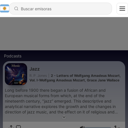
Podcasts
Jazz
R. P. Jones
|
2 - Letters of Wolfgang Amadeus Mozart,
Vol. I-Wolfgang Amadeus Mozart, Grace Jane Wallace
Long before 1900 there began a fusion of African and
European musical forms from which, at the end of the
nineteenth century, "jazz” emerged. This descriptive and
analytical narrative explores the growth and the changes in
direction of jazz music, and the effect on it of religious and
economic as well as artistic and individual influences. -
Summary by R. P. Jones, in Preface
1