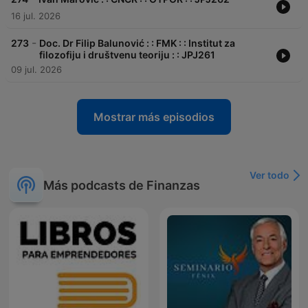
16 jul. 2026
-
273
Doc. Dr Filip Balunović : : FMK : : Institut za
filozofiju i društvenu teoriju : : JPJ261
09 jul. 2026
Mostrar más episodios
Ver todo
Más podcasts de Finanzas