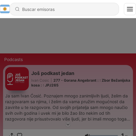
Podcasts
Još podkast jedan
Ivan Cosic
|
277 - Gorana Angebrant : : Zbor Bežanijska
kosa : : JPJ265
Ja sam Ivan Ćosić. Poznajem mnogo zanimljivih ljudi, želim da
razgovaram sa njima, i želim da vama pružim mogućnost da
zavirite u te razgovore. Od svojih prijatelja sam mnogo naučio
svih ovih godina i uvek mi je bilo žao što nekim od tih
razgovora nije prisustvovalo više ljudi, jer bi imali mnogo toga
da čuju. To želim da ispravim ovim podkastom. Već dvadeset
godina se bavim dizajnom, marketingom i raznim drugim
1