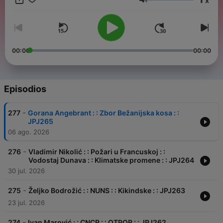
x
stvarima. Od 2013. godine organizovao sam konferenciju
Volumen
wwvrsac pod sloganom Živi lokalno radi globalno, gde sam
pomogao da se ispriča preko 60 uspešnih priča.
00:00
00:00
Episodios
-
277
Gorana Angebrant : : Zbor Bežanijska kosa : :
JPJ265
06 ago. 2026
-
276
Vladimir Nikolić : : Požari u Francuskoj : :
Vodostaj Dunava : : Klimatske promene : : JPJ264
30 jul. 2026
-
275
Željko Bodrožić : : NUNS : : Kikindske : : JPJ263
23 jul. 2026
-
274
Ivan Marović : : CNCR : : OTPOR : : JPJ262