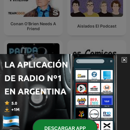
Conan O’Brien Needs A
Aislados El Podcast
Friend
Panda Show -Disco Panda
LOS COMICOS
Intergaláctico
AMBULANTES
DESCARGAR APP