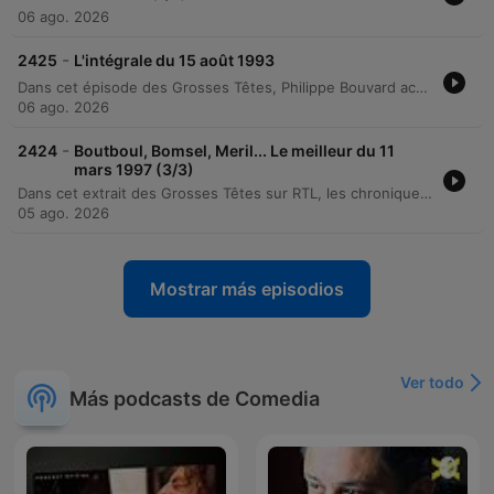
06 ago. 2026
-
2425
L'intégrale du 15 août 1993
Dans cet épisode des Grosses Têtes, Philippe Bouvard accueille Pierre Palmade pour une émission placée sous le signe de la dérision et du jeu. Entre lectures de citations humoristiques, anecdotes historiques et questions de culture générale, l'équipe alterne plaisanteries sur les chroniqueurs et devinettes variées. La séquence propose un tour d'horizon de sujets divers, allant de l'histoire religieuse et des inventions à des réflexions plus absurdes sur la cuisine ou la chimie. L'émission mêle habilement savoir et humour, abordant aussi bien les mystères du Moyen Âge que des anecdotes sur des figures célèbres.
06 ago. 2026
-
2424
Boutboul, Bomsel, Meril... Le meilleur du 11
mars 1997 (3/3)
Dans cet extrait des Grosses Têtes sur RTL, les chroniqueurs entament une discussion humoristique et absurde sur la consommation de vin et de chocolat noir, s'amusant à inventer des règles de conduite routière totalement décalées. L'échange bascule ensuite vers un jeu de devinettes historiques portant sur un candidat industriel à l'élection présidentielle de 1969, membre du parti des mécontents.
05 ago. 2026
Mostrar más episodios
Ver todo
Más podcasts de Comedia