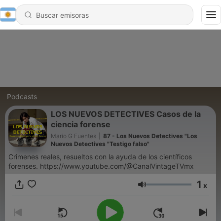
Podcasts
LOS NUEVOS DETECTIVES Casos de la
ciencia forense
Mario G Fuentes
|
87 - Los Nuevos Detectives "Los
Nuevos Detectives "Testigo falso"
Crimenes reales, resueltos con la ayuda de los científicos
forenses. https://www.youtube.com/@CanalVintageTVmx
1
x
Volumen