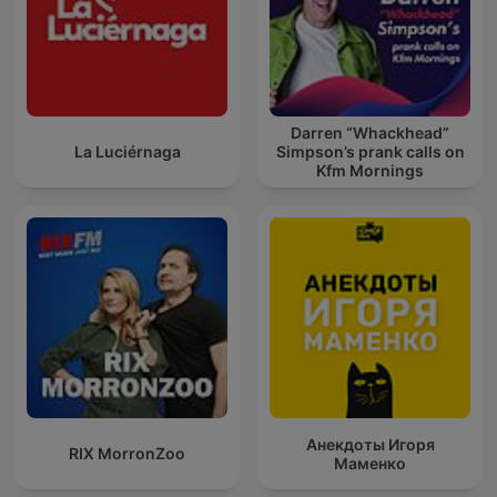
Darren “Whackhead”
La Luciérnaga
Simpson’s prank calls on
Kfm Mornings
Анекдоты Игоря
RIX MorronZoo
Маменко