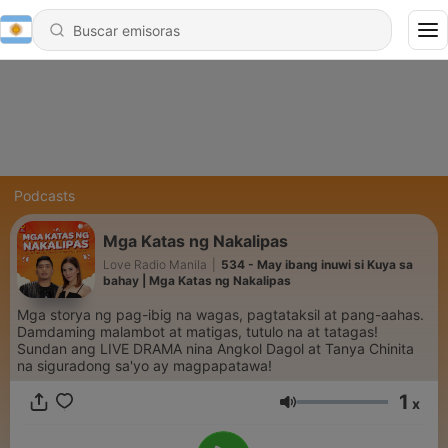
Podcasts
Mga Katas ng Nakalipas
Love Radio Manila
|
534 - May ibang inuwi si Kuya sa
bahay | Mga Katas ng Nakalipas
Mga storya ng pag-ibig na wagas, pagtataksil at pang-aahas.
Damdaming malambot at matigas, tutulo na at tatagas!
Sundan ang LIVE DRAMA nina Angkol Dagol at Tanya Chinita
na siguradong sa'yo ay magpapatawa!
1
x
Volumen