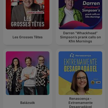
Darren “Whackhead”
Les Grosses Têtes
Simpson’s prank calls on
Kfm Mornings
Renascença -
Balázsék
Extremamente
Desagradável