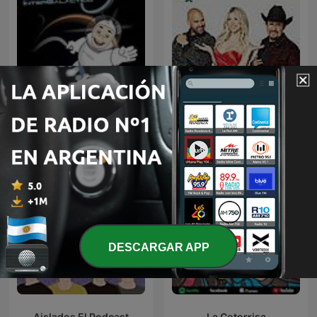
Panda Show -Disco Panda
El Bueno, la Mala y el Feo
Intergaláctico
DESCARGAR APP
Aislados El Podcast
La Cotorrisa