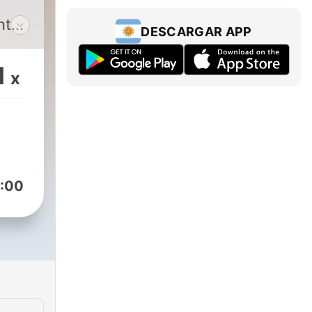
nte
DESCARGAR APP
a.
1
x
os
o.
:00