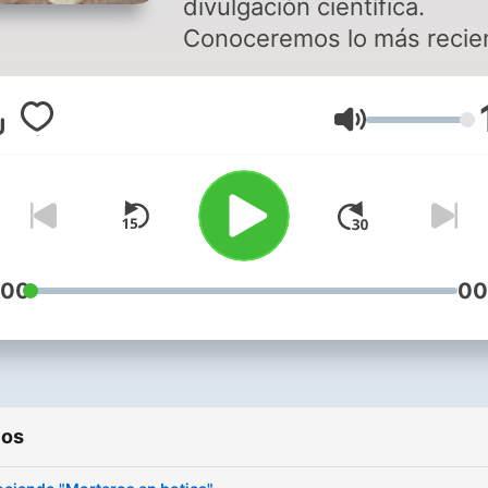
divulgación científica.
Conoceremos lo más recie
de la industria farmacéutic
Vamos a "macerar" la
Volumen
información. Todo lo que n
llegue, va directo al morter
:00
00
ios