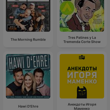
Tres Patines y La
The Morning Rumble
Tremenda Corte Show
Анекдоты Игоря
Hawi D'Ehre
Маменко