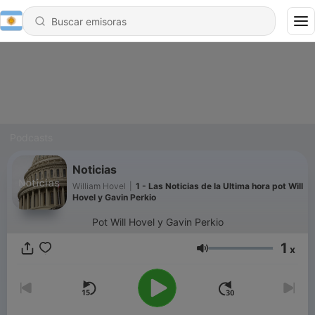
Podcasts
Noticias
William Hovel
|
1 - Las Noticias de la Ultima hora pot Will
Hovel y Gavin Perkio
Pot Will Hovel y Gavin Perkio
1
x
Volumen