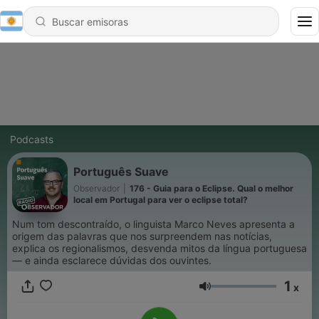
Podcasts
Português Suave
Observador
|
176 - Guia para o Eclipse. Qual o melhor
local em Portugal para ver o eclipse total?
Num tom descontraído, o linguista Marco Neves apresenta a
origem das palavras que nos surpreendem nas notícias,
explica os regionalismos, desvenda mitos da língua portuguesa
— e ainda esclarece dúvidas dos ouvintes.
1
x
Volumen