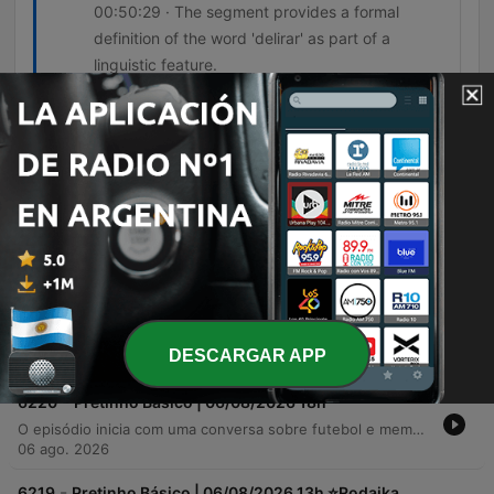
00:50:29 · The segment provides a formal
definition of the word 'delirar' as part of a
linguistic feature.
Episodios
-
6222
Pretinho Básico | 07/08/2026 18h ⭐Neto
Fagundes
The episode begins with a discussion on local infrastructure issues in Porto Alegre, including roadworks and traffic chaos, followed by lighthearted news stories ranging from gas station dancing discounts to a ranking of Brazil's most beloved TV presenters. The hosts also explore bizarre legal discoveries and share listener jokes. The latter half of the show features nostalgic childhood memories, anecdotal tales of religious miracles, and philosophical reflections on life, happiness, and temptation. The episode concludes with linguistic features, real estate advertisements, and announcements for upcoming musical performances and events celebrating 'Dia do Gaúcho'.
07 ago. 2026
-
6221
Pretinho Básico | 07/08/2026 13h ⭐Rodaika
O programa inicia com a interação entre os apresentadores e ouvintes, abordando temas como o cuidado de motociclistas na chuva, mudanças no consumo de música e a produção de documentários sobre o rock gaúcho. Em seguida, discute-se a importância de novos espaços para bandas independentes. A segunda parte traz notícias variadas, desde celebrações de aniversariantes famosos até eventos climáticos extremos no Rio Grande do Sul. O episódio também aborda polêmicas envolvendo Bruno Gagliasso e uma demissão por justa causa na Oktoberfest, encerrando com reflexões sobre a carreira no rádio, nostalgia das ondas curtas e discussões sobre futebol.
DESCARGAR APP
07 ago. 2026
-
6220
Pretinho Básico | 06/08/2026 18h
O episódio inicia com uma conversa sobre futebol e memórias nostálgicas sobre a tecnologia de rádio, explorando as diferenças entre ondas AM, FM e curtas, além do cuidado com aparelhos antigos de válvula. Os apresentadores também relembram transmissões esportivas na Atlântida e compartilham notícias curiosas do cotidiano. A segunda parte aborda fofocas inusitadas, a turnê do Foo Fighters na América Latina e momentos de descontração com piadas e classificados. O programa encerra com uma curiosidade etimológica e a votação para o craque do episódio.
06 ago. 2026
-
6219
Pretinho Básico | 06/08/2026 13h ⭐Rodaika