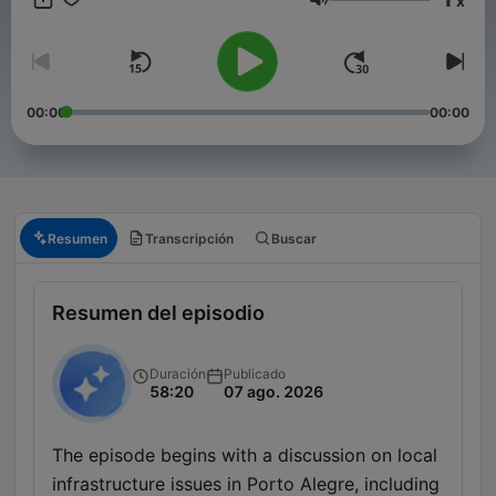
x
absurdas e os assuntos do momento sempre rendem
Volumen
conversa, debate e boas risadas. Agora dá o play e vem rir,
comentar as notícias do dia e acompanhar as histórias de
ouvintes 😎
00:00
00:00
Resumen
Transcripción
Buscar
Resumen del episodio
Duración
Publicado
58:20
07 ago. 2026
The episode begins with a discussion on local
infrastructure issues in Porto Alegre, including