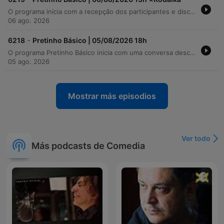
O programa inicia com a recepção dos participantes e discussões sobre o Dia Nacional do Profissional da Educação, além de homenagens a aniversariantes famosos. O episódio percorre temas variados, desde notícias inusitadas em Porto Alegre até estudos sobre o envelhecimento precoce de brasileiros e as críticas de Robert Smith à FIFA. A discussão avança para os impactos da tecnologia, abordando o vício em dopamina, a falta de etiqueta no cinema e os riscos de atrofia cognitiva causados pela inteligência artificial. O programa encerra com interações descontraídas, leitura de e-mails dos ouvintes e curiosidades sobre o cotidiano.
06 ago. 2026
-
6218
Pretinho Básico | 05/08/2026 18h
O programa Pretinho Básico inicia com uma conversa descontraída sobre atrasos e brincadeiras internas, abordando notícias como o processo judicial de um vizinho contra Débora Seco. O episódio segue com debates sobre redes sociais, casos de legítima defesa e situações inusitadas do cotidiano. A programação inclui relatos de ouvintes sobre honestidade e o uso de bordões no trabalho, além de uma seção de classificados e a palavra do dia. O encerramento traz discussões esportivas e interações leves entre a equipe.
05 ago. 2026
Mostrar más episodios
Ver todo
Más podcasts de Comedia