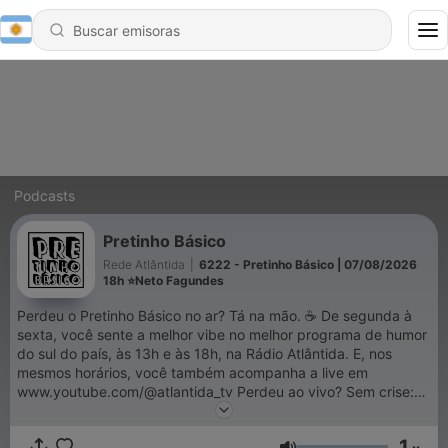
Podcasts
Pretinho Básico
Rede Atlântida
|
6222 - Pretinho Básico | 07/08/2026
18h ⭐Neto Fagundes
Perdeu o Pretinho Básico no ar? Tá na mão. ☕ De segunda à
sexta, você sente a melhor vibe no melhor programa de humor
do sul do país, às 13h e às 18h, na Rádio Atlântida. E, nos
mesmos horários, você também acompanha a live em
www.youtube.com/@atlantida_tv Perdeu ao vivo? Sem crise:
os episódios ficam aqui no Spotify para você ouvir quando e
onde quiser as notícias mais curiosas, as histórias mais
1