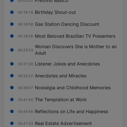
Pretinho Básico
00:05:02
Birthday Shout-out
00:16:18
Gas Station Dancing Discount
00:16:58
Most Beloved Brazilian TV Presenters
00:18:26
Woman Discovers She is Mother to an
00:23:53
Adult
Listener Jokes and Anecdotes
00:27:26
Anecdotes and Miracles
00:32:22
Nostalgia and Childhood Memories
00:39:07
The Temptation at Work
00:41:50
Reflections on Life and Happiness
00:44:56
Real Estate Advertisement
00:47:33