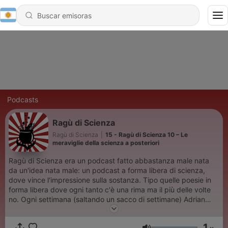
Podcasts
Ragù di Scienza
Ragù di Scienza
|
15 - Ragù di Scienza 10 – Le
meraviglie della scienza a posteriori
Ragù di Scienza era un podcast fatto abbastanza male nata
da un'idea nata male: un podcast a forma libera di scienza,
dove vince l'impressione sulla sostanza. Tipo quelle poesie in
forma libera dove ogni tanto c'è una rima ma il più delle volte
no. Ogni settimana (saltando un sacco di settimane) Adrian
“Link4Universe” Fartade, Alessandro “Prosopopea” Tavecchio e
Elisa “Niente nickname,grazie” Nichelli chiaccherano di scienza
1