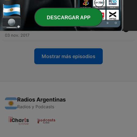
-
12
Ragù di Scienza 5 – Il fallimento dell’Astrofisica
11 nov. 2017
DESCARGAR APP
-
11
Ragù di Scienza 4 – Carri Armati Bioluminescenti
Volanti
03 nov. 2017
Mostrar más episodios
Radios Argentinas
Radios y Podcasts