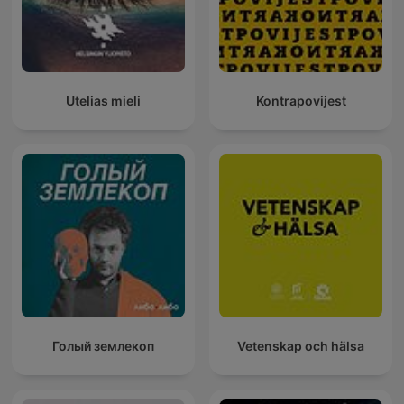
Utelias mieli
Kontrapovijest
Голый землекоп
Vetenskap och hälsa