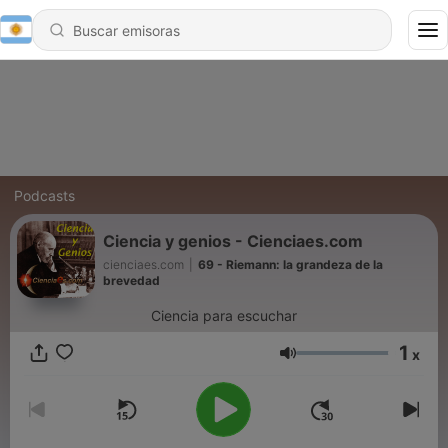
Podcasts
Ciencia y genios - Cienciaes.com
cienciaes.com
|
69 - Riemann: la grandeza de la
brevedad
Ciencia para escuchar
1
x
Volumen