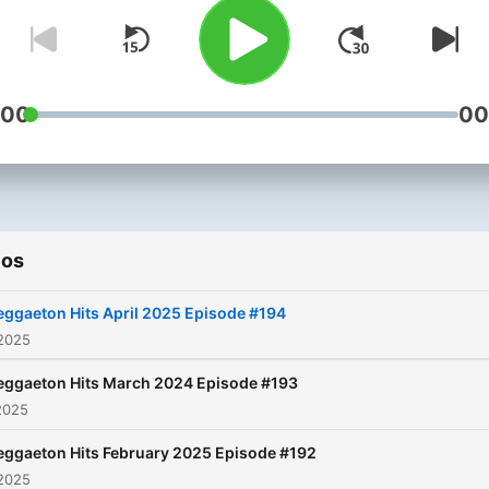
centre of global pop music.
The most complete Latin
Urban Music Podcast in
Australia. Join in & discove
:00
00
everything that is new &
trending.
ios
eggaeton Hits April 2025 Episode #194
 2025
eggaeton Hits March 2024 Episode #193
2025
eggaeton Hits February 2025 Episode #192
 2025