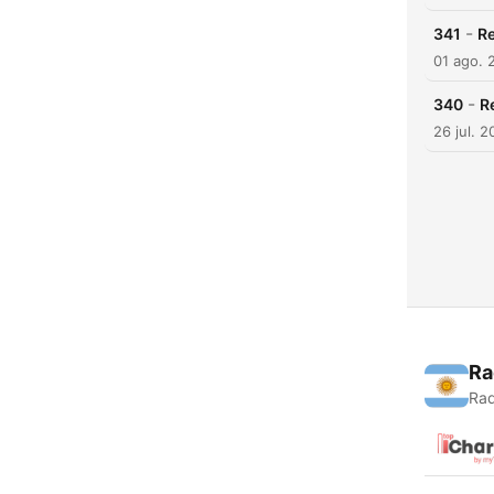
-
341
Re
01 ago. 
-
340
R
26 jul. 
Ra
Rad