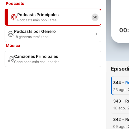
Podcasts
Podcasts Principales
50
Podcasts más populares
00
Podcasts por Género
18 géneros temáticos
Música
Canciones Principales
Canciones más escuchadas
Episod
-
344
R
23 ago.
-
343
R
16 ago. 
-
342
R
09 ago.