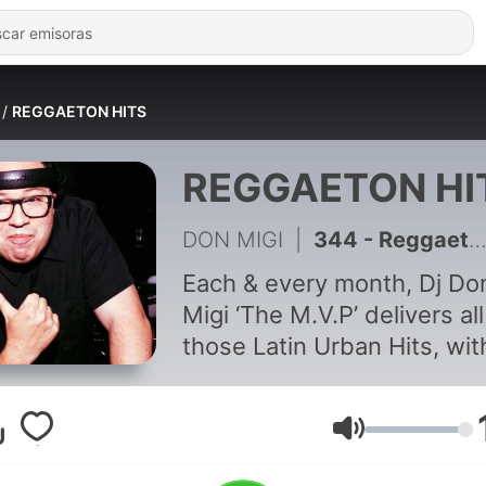
REGGAETON HITS
REGGAETON HI
DON MIGI
|
344 - Reggaeton Hits April 2025 Episode #194
Each & every month, Dj Do
Migi ‘The M.V.P’ delivers all
those Latin Urban Hits, wit
highly curated rhythmic
selection from an internati
array of Latin artists. Deliv
Volumen
on a movement that is now