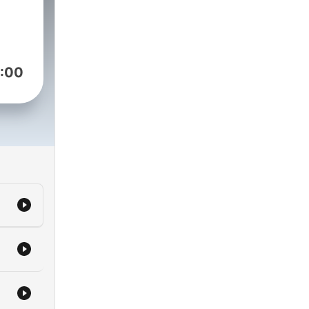
r
:00