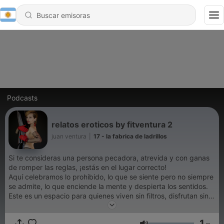
Podcasts
relatos eroticos by fitventura 2
juan ventura
|
17 - la fabrica de ladrillos
Si te consideras una persona pecadora, atrevida y con ganas
de romper las reglas, ¡estás en el lugar correcto!
Aquí celebramos lo prohibido, lo que se siente pero no siempre
se admite, lo que enciende la mente y despierta los sentidos.
Este es un espacio para quienes viven sin filtros, disfrutan sin
culpas y buscan conversaciones que provocan, entretienen y
hacen pensar. Prepárate para historias reales, temas sin
1