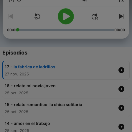
x
censura y un ambiente donde el deseo, el humor y la
Volumen
autenticidad son la mezcla perfecta.
Si te gusta explorar lo que otros no se atreven a decir…
bienvenid@ a tu nuevo rincón favorito,.
00:00
00:00
Episodios
-
17
la fabrica de ladrillos
27 nov. 2025
-
16
relato mi novia joven
25 oct. 2025
-
15
relato romantico, la chica solitaria
25 oct. 2025
-
14
amor en el trabajo
25 sep. 2025