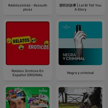
Rádiószínház - Kossuth
碧听的故事 | Let BI Tell You
plusz
A Story
Relatos 3roticos En
Negra y criminal
Español ORIGINAL