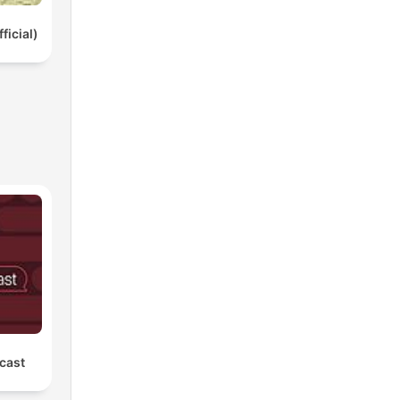
ficial)
cast