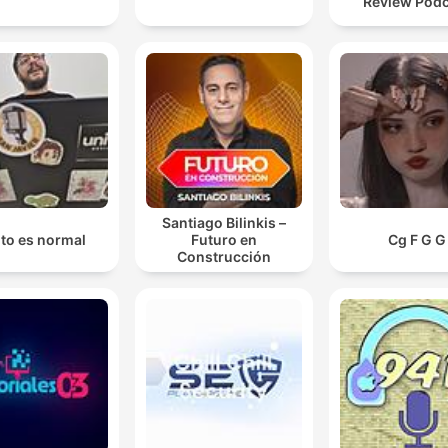
Review Pod
Santiago Bilinkis –
to es normal
Futuro en
Cg F G G
Construcción