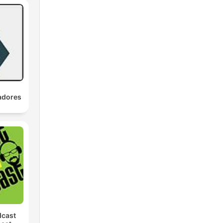
adores
dcast