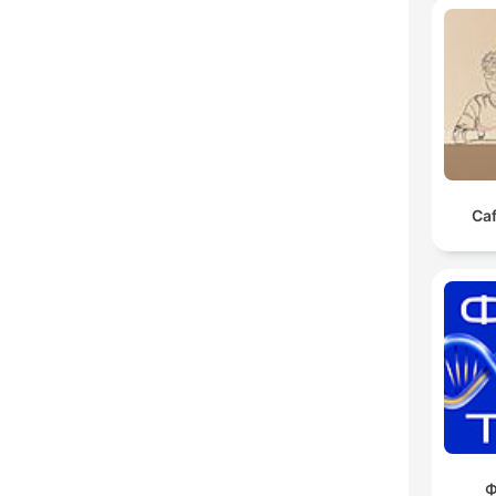
Caf
Ф