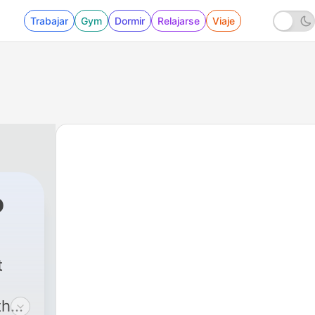
Trabajar
Gym
Dormir
Relajarse
Viaje
o
t
that