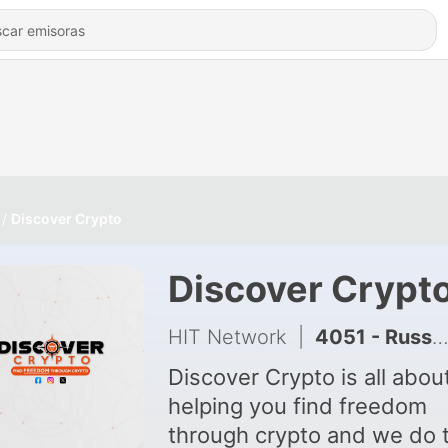
Discover Crypto
Discover Crypt
HIT Network
|
4051 - Russia Buying XRP? (Clarity Passed)
Discover Crypto is all abou
helping you find freedom
through crypto and we do 