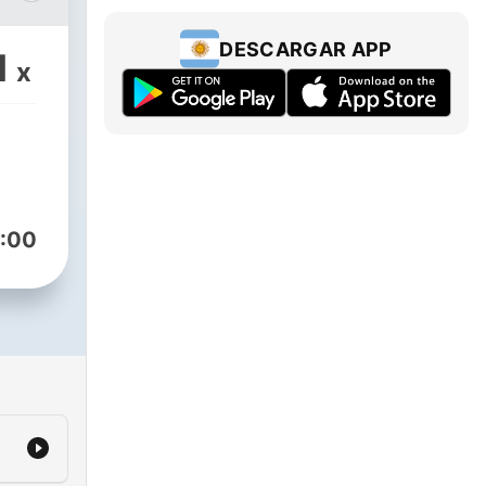
n
DESCARGAR APP
1
x
orld
ver
:00