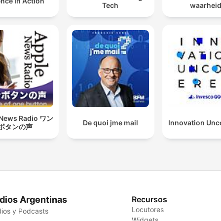
nce In Action
Tech
waarhei
 News Radio ワン
De quoi jme mail
Innovation Unc
ボタンの声
dios Argentinas
Recursos
Locutores
ios y Podcasts
Widgets