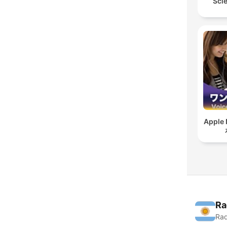
Scie
Apple
Ra
Rad