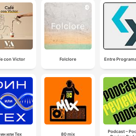
e con Victor
Folclore
Entre Program
Podcast – Po
ин или Тех
80 mix