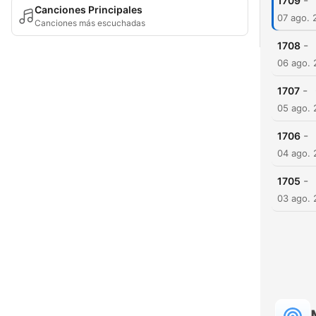
-
1709
Canciones Principales
07 ago. 
Canciones más escuchadas
-
1708
06 ago.
-
1707
05 ago.
-
1706
04 ago.
-
1705
03 ago.