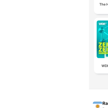
The H
WDR
Ra