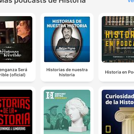
Más podcasts de Historia
Ve
Venganza Será
Historias de nuestra
Historia en P
rible (oficial)
historia