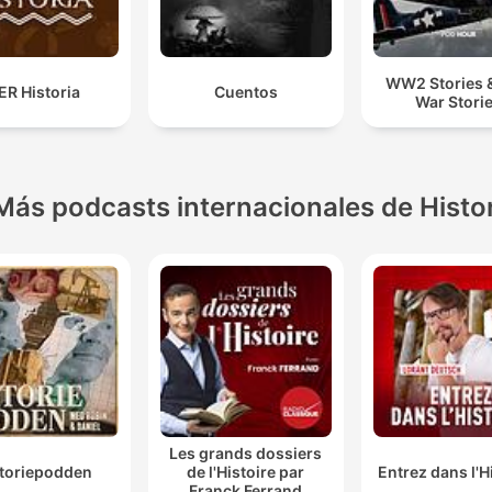
WW2 Stories &
ER Historia
Cuentos
War Stori
Más podcasts internacionales de Histo
Les grands dossiers
storiepodden
de l'Histoire par
Entrez dans l'H
Franck Ferrand