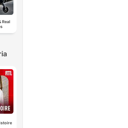
 Real
es
ria
istoire