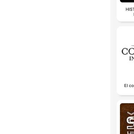
HIS
El co