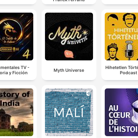
mentales TV -
Hihetetlen Tör
Myth Universe
oria y Ficción
Podcast