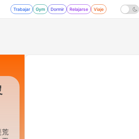
Trabajar
Gym
Dormir
Relajarse
Viaje
沒
是荒