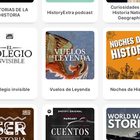
Curiosidades 
TORIAS DE LA
HistoryExtra podcast
Historia Nati
HISTORIA
Geograph
legio invisible
Vuelos de Leyenda
Noches de His