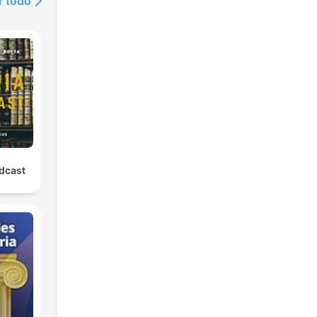
r todo
odcast