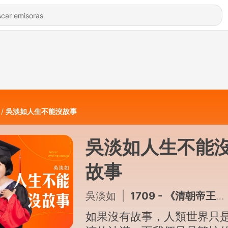
吳淡如人生不能沒故事
吳淡如人生不能
故事
吳淡如
|
1709 - 《清朝帝王》EP25 — 四歲的光緒皇帝哭著進宮去
如果沒有故事，人類世界只