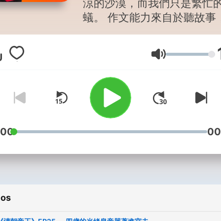
涼的沙漠，而我們只是繁忙
蟻。 作文能力來自於聽故事
命力也可以從故事中汲取！
典到現代，請讓我慢慢道來！ 
Volumen
合作邀約請洽：
etjoey@yahoo.com.tw --
Hosting provided by
Soun
:00
00
ios