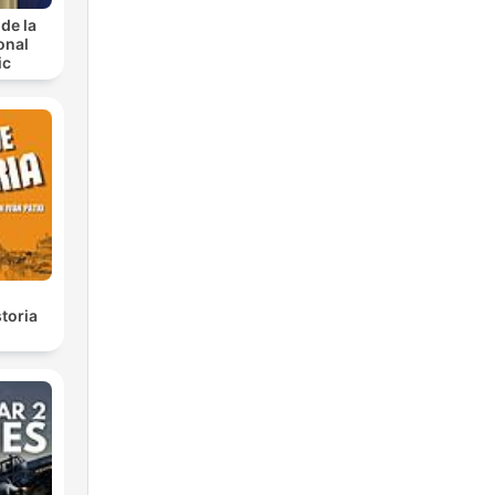
de la
onal
ic
toria