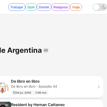
Trabajar
Gym
Dormir
Relajarse
Viaje
de Argentina
50
De libro en libro
De libro en libro - Episodio 44
04 jul. 2026
96 min
Resident by Hernan Cattaneo