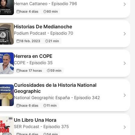
Hernan Cattaneo - Episodio 796
hace 4 días
60 min
Historias De Medianoche
Podium Podcast - Episodio 70
18 feb. 2023
21 min
Herrera en COPE
COPE - Episodio 35
hace 17 horas
59 min
Curiosidades de la Historia National
Geographic
National Geographic España - Episodio 342
hace 6 días
11 min
Un Libro Una Hora
SER Podcast - Episodio 375
hace 4 días
54 min