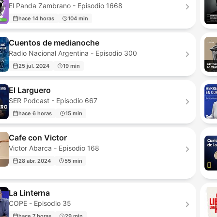
El Panda Zambrano - Episodio 1668
hace 14 horas
104 min
Cuentos de medianoche
Radio Nacional Argentina - Episodio 300
25 jul. 2024
19 min
El Larguero
SER Podcast - Episodio 667
hace 6 horas
15 min
Cafe con Victor
Victor Abarca - Episodio 168
28 abr. 2024
55 min
La Linterna
COPE - Episodio 35
hace 7 horas
29 min