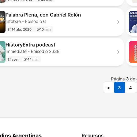
Palabra Plena, con Gabriel Rolón
Infobae - Episodio 6
14 abr. 2020
10 min
HistoryExtra podcast
Immediate - Episodio 2638
ayer
44 min
Página
3
de
<
3
4
dios Argentinas
Recursos