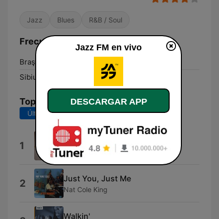
Jazz
Blues
R&B / Soul
Frecuencias Jazz FM:
Jazz FM en vivo
Braşov:
91.9 FM
Sibiu:
98.3 FM
Top Canciones
DESCARGAR APP
Últimos 7 días
Últimos 30 días
When You Love Somebody
1
Nick Colionne
Just You, Just Me
2
Nat Cole King
Walkin'