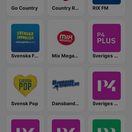
Go Country
Country Rocks Radio
RIX FM
Svenska Favoriter
Mix Megapol
Sveriges Radio P4 Plus
Svensk Pop
Dansbandskanalen
Sveriges Radio P4 Stockholm