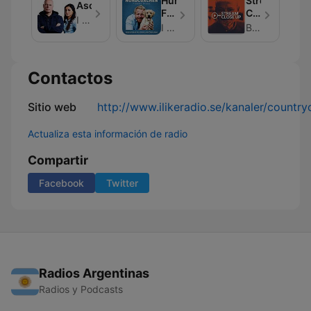
Hundcoachen
Stream
Aschberg
Fredrik
Close
I LIKE RADIO
Steen
Up
I LIKE RADIO
Brian Laffan
Contactos
Sitio web
http://www.ilikeradio.se/kanaler/country
Actualiza esta información de radio
Compartir
Facebook
Twitter
Radios Argentinas
Radios y Podcasts