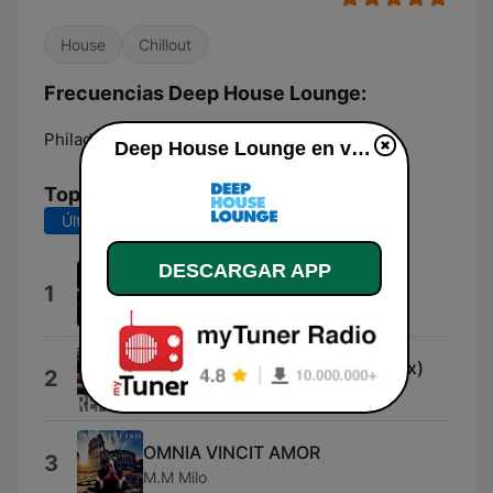
House
Chillout
Frecuencias Deep House Lounge:
Philadelphia:
Online
Deep House Lounge en vivo
Top Canciones
Últimos 7 días
Últimos 30 días
DESCARGAR APP
Mouse
1
Frits Wentink
Crapula (Elie Eidelman Break Mix)
2
Rotciv
OMNIA VINCIT AMOR
3
M.M Milo