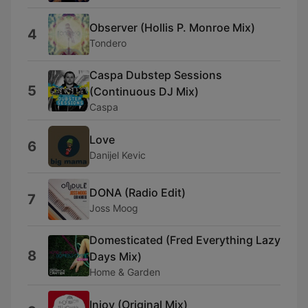
Observer (Hollis P. Monroe Mix)
4
Tondero
Caspa Dubstep Sessions
5
(Continuous DJ Mix)
Caspa
Love
6
Danijel Kevic
DONA (Radio Edit)
7
Joss Moog
Domesticated (Fred Everything Lazy
8
Days Mix)
Home & Garden
Injoy (Original Mix)