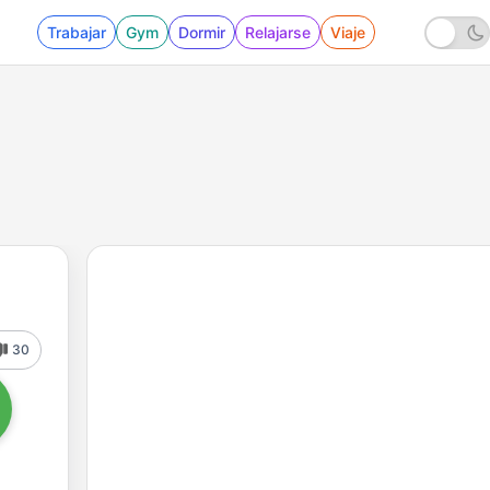
Trabajar
Gym
Dormir
Relajarse
Viaje
30