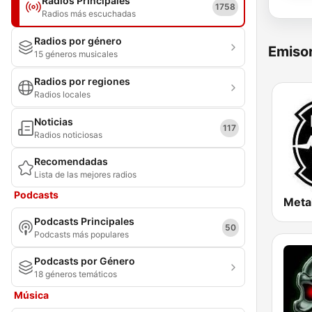
Radios Principales
1758
Radios más escuchadas
Radios por género
Emisor
15 géneros musicales
Radios por regiones
Radios locales
Noticias
117
Radios noticiosas
Recomendadas
Lista de las mejores radios
Podcasts
Meta
Podcasts Principales
50
Podcasts más populares
Podcasts por Género
18 géneros temáticos
Música