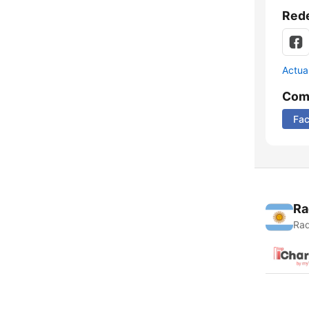
Rede
Actua
Comp
Fa
Ra
Rad