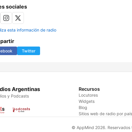
s sociales
liza esta información de radio
artir
cebook
Twitter
dios Argentinas
Recursos
Locutores
ios y Podcasts
Widgets
Blog
Sitios web de radio por paí
© AppMind 2026. Reservados t