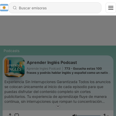
Podcasts
Aprender Inglés Podcast
Aprende Ingles Podcast
|
773 - Escucha estas 100
frases y podrás hablar inglés y español como un nativo
✅
Experiencia Sin Interrupciones Garantizada Todos los anuncios
se colocan únicamente al inicio de cada episodio para que
puedas disfrutar del contenido completo sin cortes
publicitarios. Tu experiencia de aprendizaje fluye de manera
continua, sin interrupciones que rompan tu concentración
mientras dominas el inglés. Esta política garantiza que cada
lección, cada explicación y cada ejercicio práctico se
1