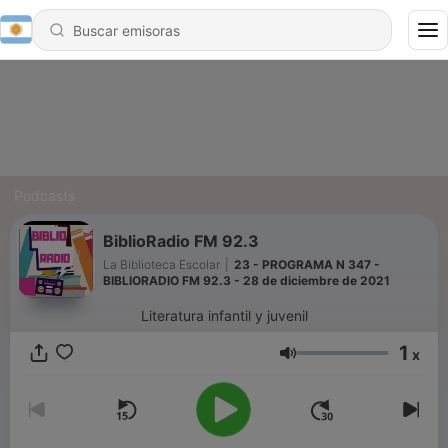
Podcasts
BiblioRadio FM 92.3
La Biblioteca Escolar
|
23 - PROGRAMA N 347 -
BIBLIORADIO FM 92.3 - 28 de diciembre de 2021
Literatura infantil y juvenil
1
x
Volumen