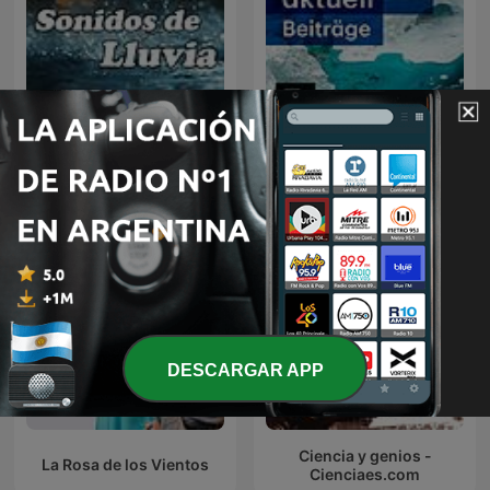
Sonidos de Lluvia
Forschung aktuell
DESCARGAR APP
Ciencia y genios -
La Rosa de los Vientos
Cienciaes.com