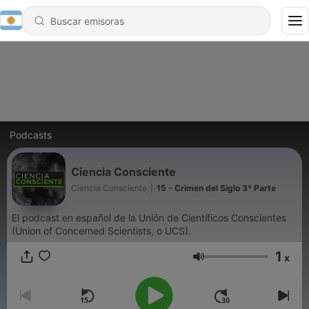
Podcasts
Ciencia Consciente
Ciencia Consciente
|
15 - Crimen del Siglo 3ª Parte
El podcast en español de la Unión de Científicos Conscientes
(Union of Concerned Scientists, o UCS).
1
x
Volumen