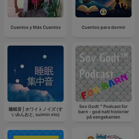
Cuentos y Más Cuentos
Cuentos para dormir
Sov Godt ™ Podcast for
睡眠音 | ホワイトノイズ (す
barn - god natt historier
いみんおと, suimin oto)
på sengekanten