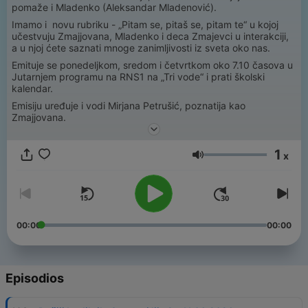
pomaže i Mladenko (Aleksandar Mladenović).
Imamo i novu rubriku - „Pitam se, pitaš se, pitam te“ u kojoj
učestvuju Zmajjovana, Mladenko i deca Zmajevci u interakciji,
a u njoj ćete saznati mnoge zanimljivosti iz sveta oko nas.
Emituje se ponedeljkom, sredom i četvrtkom oko 7.10 časova u
Jutarnjem programu na RNS1 na „Tri vode“ i prati školski
kalendar.
Emisiju uređuje i vodi Mirjana Petrušić, poznatija kao
Zmajjovana.
1
x
Volumen
00:00
00:00
Episodios