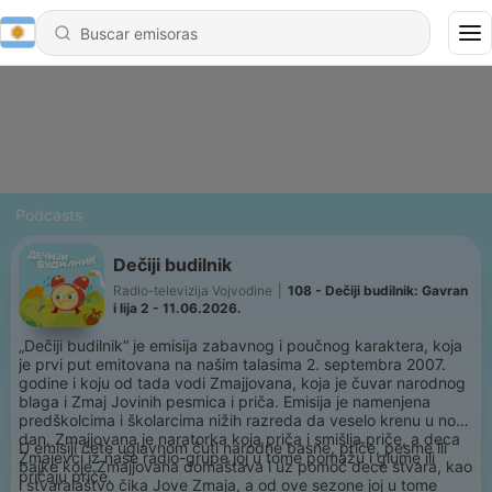
Podcasts
Dečiji budilnik
Radio-televizija Vojvodine
|
108 - Dečiji budilnik: Gavran
i lija 2 - 11.06.2026.
„Dečiji budilnik“ je emisija zabavnog i poučnog karaktera, koja
je prvi put emitovana na našim talasima 2. septembra 2007.
godine i koju od tada vodi Zmajjovana, koja je čuvar narodnog
blaga i Zmaj Jovinih pesmica i priča. Emisija je namenjena
predškolcima i školarcima nižih razreda da veselo krenu u novi
dan. Zmajjovana je naratorka koja priča i smišlja priče, a deca
U emisiji ćete uglavnom čuti narodne basne, priče, pesme ili
Zmajevci iz naše radio-grupe joj u tome pomažu i glume ili
bajke koje Zmajjovana domaštava i uz pomoć dece stvara, kao
pričaju priče.
i stvaralaštvo čika Jove Zmaja, a od ove sezone joj u tome