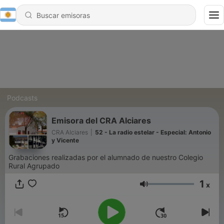
Podcasts
Emisora del CRA Alciares
CRA Alciares
|
52 - La radio estelar - Especial: Antonio
y Vicente
Grabaciones realizadas por el alumnado de nuestro Colegio
Rural Agrupado
1
x
Volumen