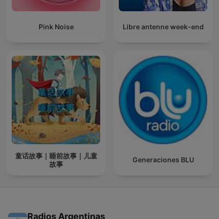
Pink Noise
Libre antenne week-end
童话故事｜睡前故事｜儿童
Generaciones BLU
故事
Radios Argentinas