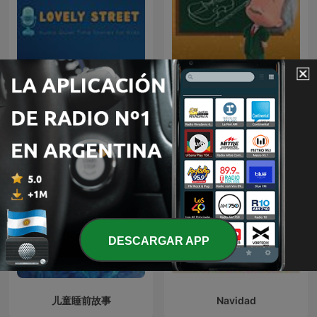
!!MUSICA MAESTRO!!
Lovely Street: Audio Quiet
TERAPIA MUSICAL PARA
Time Stories for Kids
NIÑOS DE HOY
DESCARGAR APP
儿童睡前故事
Navidad