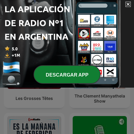
O É da Coisa
Эхо Москвы
DESCARGAR APP
The Clement Manyathela
Les Grosses Têtes
Show