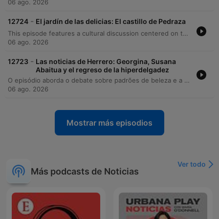
06 ago. 2026
-
12724
El jardín de las delicias: El castillo de Pedraza
This episode features a cultural discussion centered on the Beach Boys' classic hit 'Surfing USA,' exploring its musical history, including its connection to Chuck Berry and the group's origins in California. The conversation transitions into a travel guide for Pedraza, a medieval village in Segovia, highlighting its historical significance, the renovated castle, and local legends of ghosts and white ladies. The segment also promotes a unique magic and mentalism spectacle by Jorge Blas held within the Castle of Pedraza. The hosts discuss the immersive experience of discovering the castle's secrets through magic, alongside recommendations for visiting the village's historic churches, enjoying Segovian lamb, and exploring artisanal shops during the summer season.
06 ago. 2026
-
12723
Las noticias de Herrero: Georgina, Susana
Abaitua y el regreso de la hiperdelgadez
O episódio aborda o debate sobre padrões de beleza e a pressão estética nas redes sociais, analisando os impactos psicológicos da comparação corporal em adolescentes. Além disso, discute os efeitos severos da seca nos rios Danúbio e Reno na Europa, detalhando como o baixo nível da água compromete o turismo fluvial, o transporte de mercadorias e o resfriamento de centrais nucleares.
06 ago. 2026
Mostrar más episodios
Ver todo
Más podcasts de Noticias