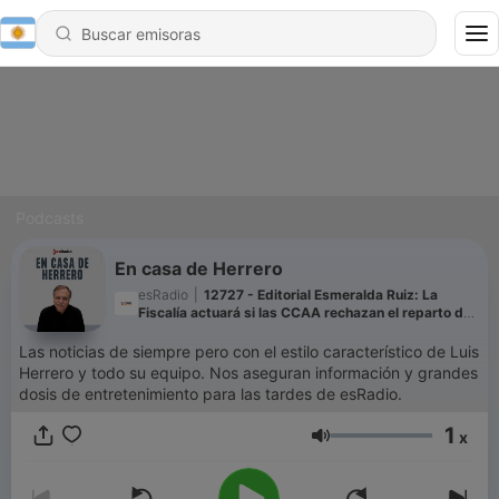
Podcasts
En casa de Herrero
esRadio
|
12727 - Editorial Esmeralda Ruiz: La
Fiscalía actuará si las CCAA rechazan el reparto de
menores migrantes de Ceuta
Las noticias de siempre pero con el estilo característico de Luis
Herrero y todo su equipo. Nos aseguran información y grandes
dosis de entretenimiento para las tardes de esRadio.
1
x
Volumen