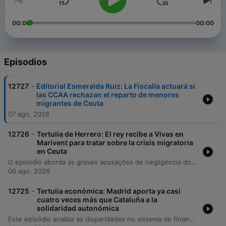
00:00
00:00
Episodios
-
12727
Editorial Esmeralda Ruiz: La Fiscalía actuará si
las CCAA rechazan el reparto de menores
migrantes de Ceuta
07 ago. 2026
-
12726
Tertulia de Herrero: El rey recibe a Vivas en
Marivent para tratar sobre la crisis migratoria
en Ceuta
O episódio aborda as graves acusações de negligência do governo espanhol na gestão migratória em Ceuta, discutindo a falta de coordenação com agências europeias e as tensões entre o Ministro do Interior, Marlaska, e os serviços de inteligência (CNI). O debate explora como a omissão estatal impacta a segurança e a vida dos cidadãos na região. A discussão expande-se para a geopolítica do futebol, analisando possíveis acordos da FIFA envolvendo Marrocos e as alianças entre figuras como Florentino Pérez e a UEFA. Por fim, o programa analisa o isolamento político de José Luis Rodríguez Zapatero e as implicações judiciais e reputacionais que os processos em curso trazem para o PSOE.
06 ago. 2026
-
12725
Tertulia económica: Madrid aporta ya casi
cuatro veces más que Cataluña a la
solidaridad autonómica
Este episódio analisa as disparidades no sistema de financiamento das comunidades autónomas na Espanha, focando na contribuição desproporcional de Madrid em relação a outras regiões e nas críticas à centralização fiscal pelo governo central. O debate aborda também a falta de transparência no regime fiscal de Canarias. Adicionalmente, discute-se a crise estrutural do mercado de trabalho espanhol, caracterizada pelo paradoxo entre o elevado número de desempregados e a existência de inúmeras vacantes não preenchidas, questionando as políticas atuais de incentivos ao emprego.