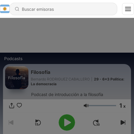
Podcasts
Filosofía
Bernardo RODRIGUEZ CABALLERO
|
29 - 6x3 Política:
La democracia
Podcast de introducción a la filosofía
1
x
Volumen