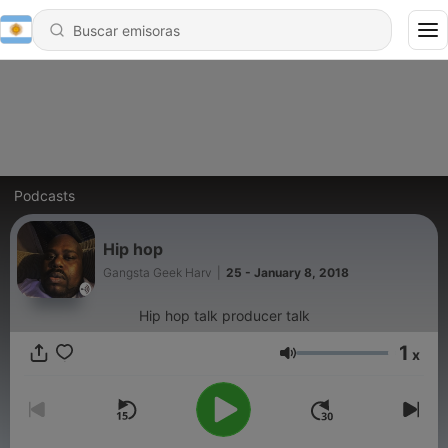
Podcasts
Hip hop
Gangsta Geek Harv
|
25 - January 8, 2018
Hip hop talk producer talk
1
x
Volumen