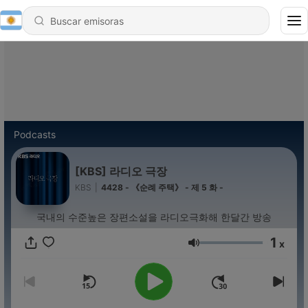
Podcasts
[KBS] 라디오 극장
KBS
|
4428 - 《순례 주택》 - 제 5 화 -
국내의 수준높은 장편소설을 라디오극화해 한달간 방송
1
x
Volumen