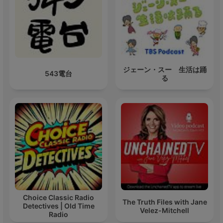
ジェーン・スー 生活は踊
543電台
る
Choice Classic Radio
The Truth Files with Jane
Detectives | Old Time
Velez-Mitchell
Radio