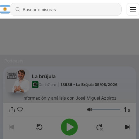
Podcasts
La brújula
OndaCero
|
18986 - La Brújula 05/08/2026
Información y análisis con José Miguel Azpiroz
1
x
Volumen