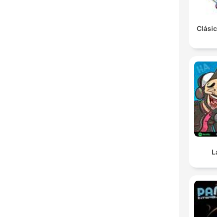
Clásic
L