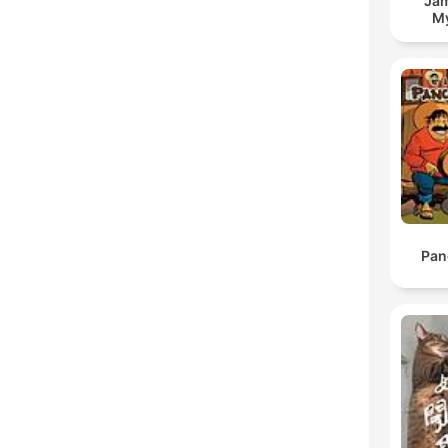
Jam
My
Pan