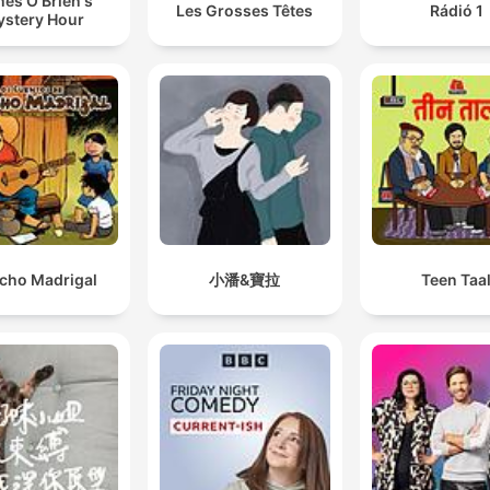
es O'Brien's
Les Grosses Têtes
Rádió 1
stery Hour
cho Madrigal
小潘&寶拉
Teen Taa