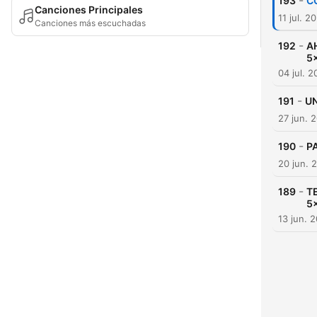
-
193
CO
Canciones Principales
11 jul. 2
Canciones más escuchadas
-
192
A
5
04 jul. 
-
191
UN
27 jun. 
-
190
PA
20 jun. 
-
189
TE
5
13 jun. 