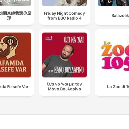
姐開束縛我還你原
Friday Night Comedy
Balázsék
形
from BBC Radio 4
Ό,τι να 'ναι με τον
da Felsefe Var
Lo Zoo di 
Μάνο Βουλαρίνο