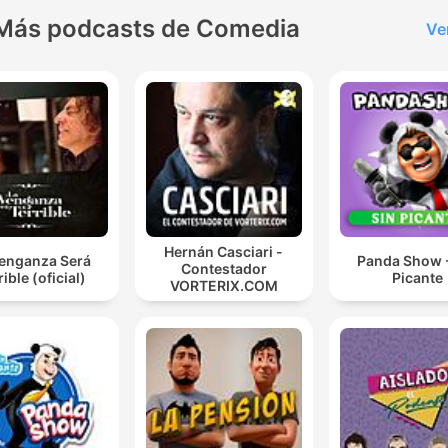
Más podcasts de Comedia
Ve
Hernán Casciari -
Venganza Será
Panda Show -
Contestador
rible (oficial)
Picante
VORTERIX.COM