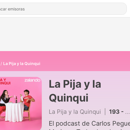
La Pija y la Quinqui
La Pija y la
Quinqui
La Pija y la Quinqui
|
193 - CON ESTO Y UN BIZCOCHO | La Pija y la Quinqui 5x40
El podcast de Carlos Pegue