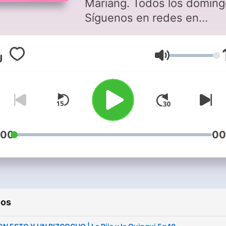
Mariang. Todos los doming
Síguenos en redes en
@pijayquinqui.
Volumen
:00
00
ios